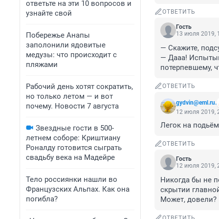
ответьте на эти 10 вопросов и
ОТВЕТИТЬ
узнайте свой
Гость
13 июля 2019, 
Побережье Анапы
заполонили ядовитые
— Скажите, под
медузы: что происходит с
— Дааа! Испытыв
пляжами
потерпевшему, ч
Рабочий день хотят сократить,
ОТВЕТИТЬ
но только летом — и вот
gydvin@eml.ru.
почему. Новости 7 августа
12 июля 2019, 
Легок на подьём
Звездные гости в 500-
летнем соборе: Криштиану
ОТВЕТИТЬ
Роналду готовится сыграть
свадьбу века на Мадейре
Гость
12 июля 2019, 
Тело россиянки нашли во
Никогда бы не по
Французских Альпах. Как она
скрытии главной
погибла?
Может, довели?
ОТВЕТИТЬ