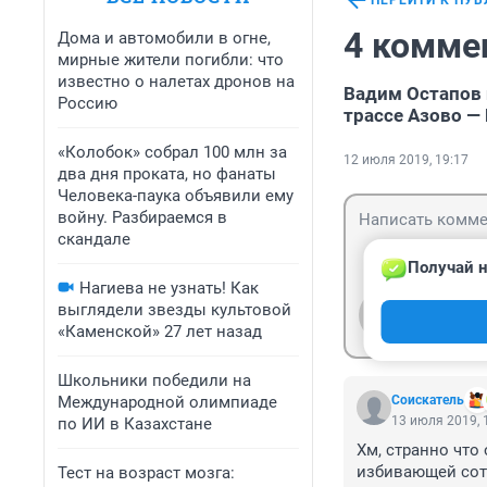
ПЕРЕЙТИ К ПУ
4 комме
Дома и автомобили в огне,
мирные жители погибли: что
известно о налетах дронов на
Вадим Остапов 
Россию
трассе Азово —
«Колобок» собрал 100 млн за
12 июля 2019, 19:17
два дня проката, но фанаты
Человека-паука объявили ему
войну. Разбираемся в
скандале
Получай н
Нагиева не узнать! Как
выглядели звезды культовой
Гость
Войти
«Каменской» 27 лет назад
Школьники победили на
Международной олимпиаде
Соискатель
13 июля 2019, 
по ИИ в Казахстане
Хм, странно что
избивающей сотр
Тест на возраст мозга: