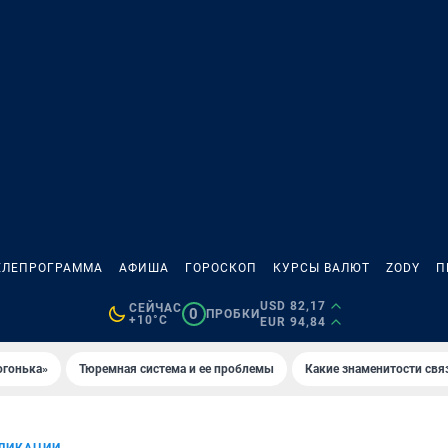
ЕЛЕПРОГРАММА
АФИША
ГОРОСКОП
КУРСЫ ВАЛЮТ
ZODY
П
USD 82,17
СЕЙЧАС
0
ПРОБКИ
+10°C
EUR 94,84
огонька»
Тюремная система и ее проблемы
Какие знаменитости свя