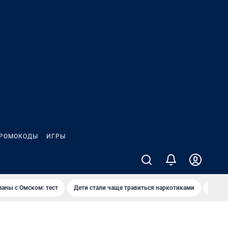
РОМОКОДЫ
ИГРЫ
заны с Омском: тест
Дети стали чаще травиться наркотиками
Появя