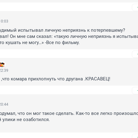
10:03
судимый испытывал личную неприязнь к потерпевшему?

ал! Он мне сам сказал: «такую личную неприязнь я испытыва
то кушать не могу…» -Все по фильму.
22:39
 ,что комара прихлопнуть что другана .КРАСАВЕЦ!
20:44
думал, что он мог такое сделать. Как-то все легко произошло,
 улики не озаботился.
