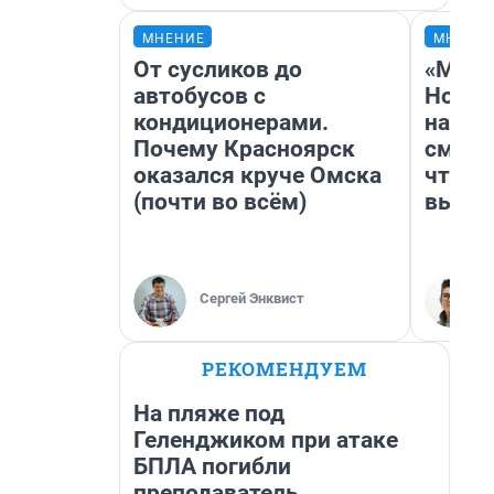
МНЕНИЕ
МНЕНИ
От сусликов до
«Мы в
автобусов с
Нолан
кондиционерами.
настр
Почему Красноярск
смотр
оказался круче Омска
чтобы
(почти во всём)
выгля
Сергей Энквист
РЕКОМЕНДУЕМ
На пляже под
Геленджиком при атаке
БПЛА погибли
преподаватель