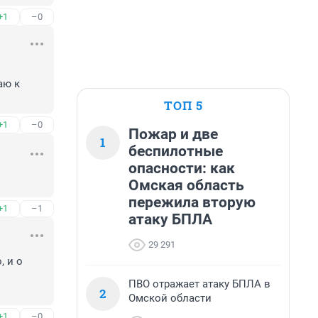
+1
–0
ю к 
ТОП 5
+1
–0
Пожар и две
1
беспилотные
опасности: как
Омская область
пережила вторую
+1
–1
атаку БПЛА
29 291
 и о 
ПВО отражает атаку БПЛА в
2
Омской области
+1
–0