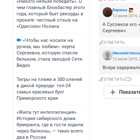
«Никого нельзя победить». О
чем главный блокбастер этого
Варенье
года, который бьет рекорды в
12 июля 2019, 
прокате: честный отзыв на
А Сусликов его 
«Одиссею» Нолана
Сергеевич
«Чтобы нас носили на
ОТВЕТИТЬ
ручках, мы любим»: нерпа
Сергеевна, которую спасли
Никовивтпвсс
бельком, стала звездой Сети.
12 июля 2019, 
Видео
Всера задержали
Тигры на пляже и 300 оленей
ОТВЕТИТЬ
1
в дикой природе: топ-24
самых красивых бухт
Показат
Приморского края
«Жила тут интеллигенция».
История сибирского дома-
бумеранга, где в гости ходили
через балконы, — таких всего
два в России