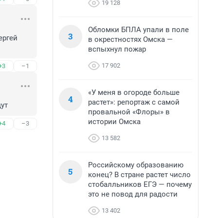
19 128
Обломки БПЛА упали в поле
3
ргей 
в окрестностях Омска —
вспыхнул пожар
17 902
+3
–1
«У меня в огороде больше
4
растет»: репортаж с самой
дут
провальной «Флоры» в
истории Омска
+4
–3
13 582
Российскому образованию
5
конец? В стране растет число
стобалльников ЕГЭ — почему
это не повод для радости
13 402