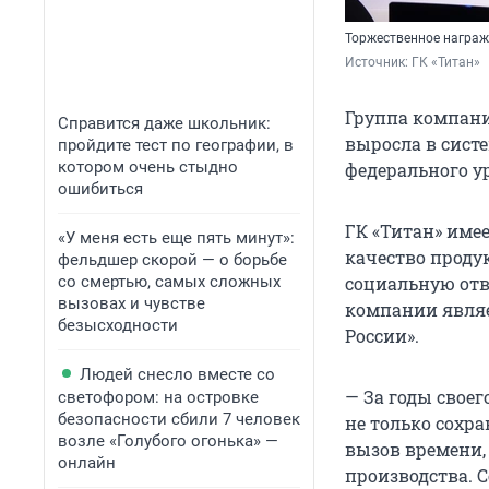
Торжественное награж
Источник: 
ГК «Титан»
Группа компаний
Справится даже школьник:
выросла в сист
пройдите тест по географии, в
котором очень стыдно
федерального у
ошибиться
ГК «Титан» име
«У меня есть еще пять минут»:
качество проду
фельдшер скорой — о борьбе
со смертью, самых сложных
социальную отв
вызовах и чувстве
компании являе
безысходности
России».
Людей снесло вместе со
— За годы свое
светофором: на островке
безопасности сбили 7 человек
не только сохр
возле «Голубого огонька» —
вызов времени,
онлайн
производства. 