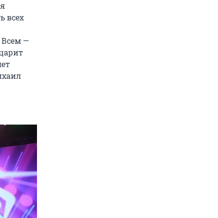
ля
ь всех
 Всем —
 царит
лет
ихаил