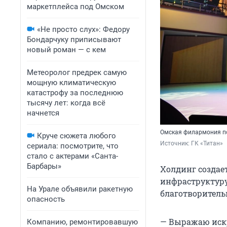
маркетплейса под Омском
«Не просто слух»: Федору
Бондарчуку приписывают
новый роман — с кем
Метеоролог предрек самую
мощную климатическую
катастрофу за последнюю
тысячу лет: когда всё
начнется
Омская филармония п
Круче сюжета любого
Источник: 
ГК «Титан»
сериала: посмотрите, что
стало с актерами «Санта-
Барбары»
Холдинг созда
инфраструктуру
На Урале объявили ракетную
благотворитель
опасность
— Выражаю иск
Компанию, ремонтировавшую