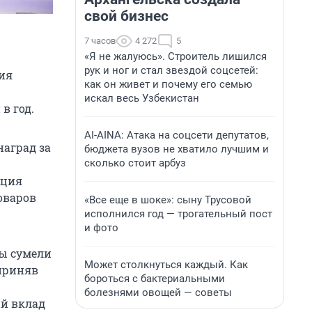
свой бизнес
7 часов
4 272
5
«Я не жалуюсь». Строитель лишился
рук и ног и стал звездой соцсетей:
ния
как он живет и почему его семью
искал весь Узбекистан
в год.
AI-AINA: Атака на соцсети депутатов,
наград за
бюджета вузов не хватило лучшим и
сколько стоит арбуз
кция
оваров
«Все еще в шоке»: сыну Трусовой
исполнился год — трогательный пост
и фото
Мы сумели
Может столкнуться каждый. Как
 приняв
бороться с бактериальными
болезнями овощей — советы
ый вклад