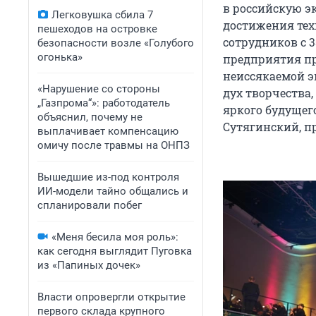
в российскую э
Легковушка сбила 7
достижения тех
пешеходов на островке
сотрудников с 
безопасности возле «Голубого
огонька»
предприятия п
неиссякаемой э
«Нарушение со стороны
дух творчества
„Газпрома“»: работодатель
яркого будущег
объяснил, почему не
Сутягинский, пр
выплачивает компенсацию
омичу после травмы на ОНПЗ
Вышедшие из-под контроля
ИИ-модели тайно общались и
спланировали побег
«Меня бесила моя роль»:
как сегодня выглядит Пуговка
из «Папиных дочек»
Власти опровергли открытие
первого склада крупного