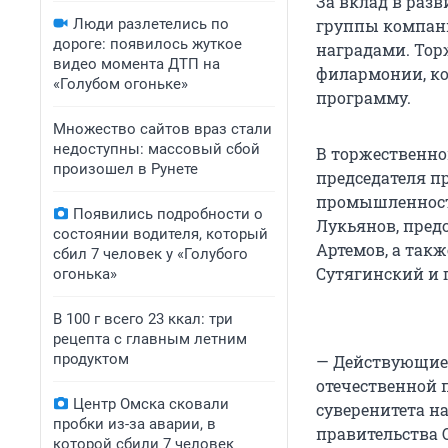
За вклад в раз
Люди разлетелись по
группы компан
дороге: появилось жуткое
наградами. Тор
видео момента ДТП на
филармонии, ко
«Голубом огоньке»
программу.
Множество сайтов враз стали
недоступны: массовый сбой
В торжественно
произошел в Рунете
председателя п
промышленности
Появились подробности о
Лукьянов, пред
состоянии водителя, который
Артемов, а такж
сбил 7 человек у «Голубого
Сутягинский и 
огонька»
В 100 г всего 23 ккал: три
рецепта с главным летним
продуктом
— Действующие
отечественной 
Центр Омска сковали
суверенитета н
пробки из-за аварии, в
правительства 
которой сбили 7 человек