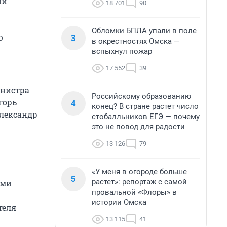
ий
18 701
90
Обломки БПЛА упали в поле
3
ю
в окрестностях Омска —
вспыхнул пожар
17 552
39
инистра
Российскому образованию
горь
4
конец? В стране растет число
Александр
стобалльников ЕГЭ — почему
это не повод для радости
13 126
79
«У меня в огороде больше
5
растет»: репортаж с самой
ами
провальной «Флоры» в
истории Омска
теля
13 115
41