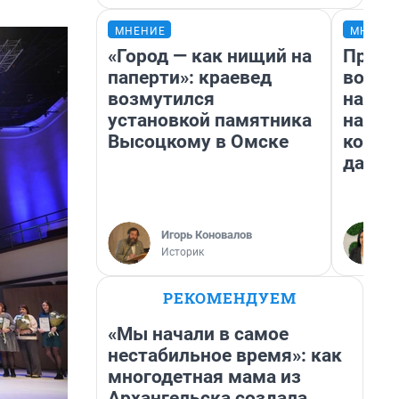
МНЕНИЕ
МНЕНИ
«Город — как нищий на
Прода
паперти»: краевед
возьм
возмутился
нам г
установкой памятника
налог
Высоцкому в Омске
косне
даже 
Игорь Коновалов
Историк
РЕКОМЕНДУЕМ
«Мы начали в самое
нестабильное время»: как
многодетная мама из
Архангельска создала