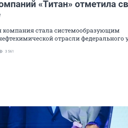
компаний «Титан» отметила с
е
мя компания стала системообразующим
нефтехимической отрасли федерального у
3 561