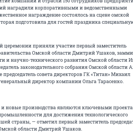
витие компании и отрасли 150 сотрудников предприят
ий наградили корпоративными и ведомственными
жественное награждение состоялось на сцене омской
торая подготовила для гостей праздника специальну
й церемонии приняли участие первый заместитель
равительства Омской области Дмитрий Ушаков, замм
 и научно-технического развития Омской области И
седатель законодательного собрания Омской области 
е председатель совета директоров ГК «Титан» Михаил
генеральный директор компании Ольга Тарасенко.
 и новые производства являются ключевыми проект
промышленности для достижения технологического
ашей страны, — отметил первый заместитель председа
Омской области Дмитрий Ушаков.