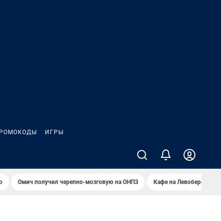
РОМОКОДЫ
ИГРЫ
о
Омич получил черепно-мозговую на ОНПЗ
Кафе на Левобережье в