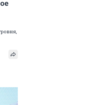
вое
ровня,