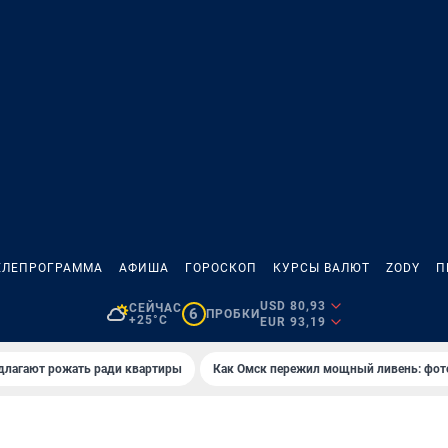
ЕЛЕПРОГРАММА
АФИША
ГОРОСКОП
КУРСЫ ВАЛЮТ
ZODY
П
USD 80,93
СЕЙЧАС
6
ПРОБКИ
+25°C
EUR 93,19
длагают рожать ради квартиры
Как Омск пережил мощный ливень: фот