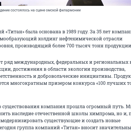
дение состоялось на сцене омской филармонии
 «Титан» была основана в 1989 году. За 35 лет компа
емообразующий холдинг нефтехимической отрасли
ровня, производящий более 700 тысяч тонн продукции 
ет ряд международных, федеральных и региональных 
кции, достижения в области экологии производства,
етственность и добровольческие инициативы. Проду
тся многократным призером конкурса «100 лучших т
го существования компания прошла огромный путь. 
анить наследие отечественной школы химпрома, но и,
 модернизировать существующие и создать новые
Сегодня группа компаний «Титан» вносит значительн