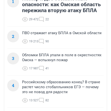
1
опасности: как Омская область
пережила вторую атаку БПЛА
29 472
22
ПВО отражает атаку БПЛА в Омской области
2
19 213
90
Обломки БПЛА упали в поле в окрестностях
3
Омска — вспыхнул пожар
17 987
41
Российскому образованию конец? В стране
4
растет число стобалльников ЕГЭ — почему
это не повод для радости
13 527
82