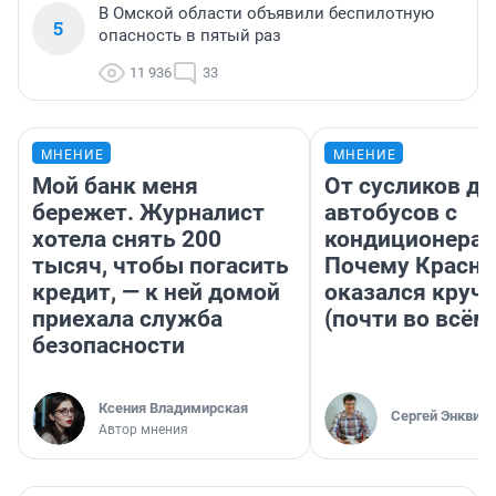
В Омской области объявили беспилотную
5
опасность в пятый раз
11 936
33
МНЕНИЕ
МНЕНИЕ
Мой банк меня
От сусликов до
бережет. Журналист
автобусов с
хотела снять 200
кондиционерам
тысяч, чтобы погасить
Почему Красно
кредит, — к ней домой
оказался круч
приехала служба
(почти во всём
безопасности
Ксения Владимирская
Сергей Энквист
Автор мнения