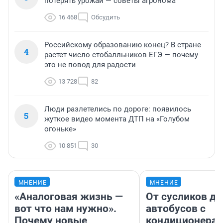
потерять урожай — советы агронома
16 468
Обсудить
Российскому образованию конец? В стране
4
растет число стобалльников ЕГЭ — почему
это не повод для радости
13 728
82
Люди разлетелись по дороге: появилось
5
жуткое видео момента ДТП на «Голубом
огоньке»
10 851
30
МНЕНИЕ
МНЕНИЕ
«Аналоговая жизнь —
От сусликов до
вот что нам нужно».
автобусов с
Почему новые
кондиционерам