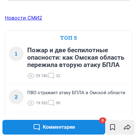
Новости СМИ2
ТОП 5
Пожар и две беспилотные
1
опасности: как Омская область
пережила вторую атаку БПЛА
29 740
22
ПВО отражает атаку БПЛА в Омской области
2
19 332
90
Обломки БПЛА упали в поле в окрестностях
3
3
Омска — вспыхнул пожар
Комментарии
18 100
41