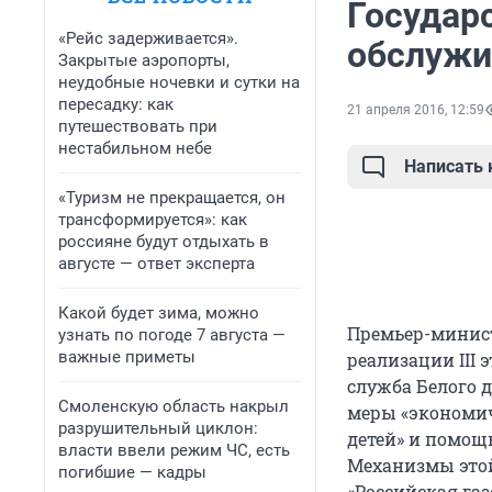
Государ
«Рейс задерживается».
обслужи
Закрытые аэропорты,
неудобные ночевки и сутки на
пересадку: как
21 апреля 2016, 12:59
путешествовать при
нестабильном небе
Написать
«Туризм не прекращается, он
трансформируется»: как
россияне будут отдыхать в
августе — ответ эксперта
Какой будет зима, можно
Премьер-минис
узнать по погоде 7 августа —
важные приметы
реализации III
служба Белого 
Смоленскую область накрыл
меры «экономи
разрушительный циклон:
детей» и помощ
власти ввели режим ЧС, есть
Механизмы этой
погибшие — кадры
«Российская газ