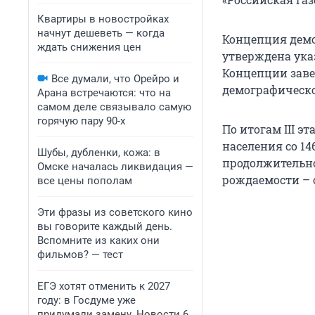
Квартиры в новостройках
начнут дешеветь — когда
Концепция демо
ждать снижения цен
утверждена указ
Концепции заве
Все думали, что Орейро и
демографическо
Арана встречаются: что на
самом деле связывало самую
горячую пару 90-х
По итогам III э
населения со 14
Шубы, дубленки, кожа: в
продолжительно
Омске началась ликвидация —
рождаемости – с 
все цены пополам
Эти фразы из советского кино
вы говорите каждый день.
Вспомните из каких они
фильмов? — тест
ЕГЭ хотят отменить к 2027
году: в Госдуме уже
придумали замену. Новости 6