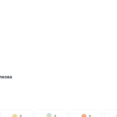
лкова
0
0
0