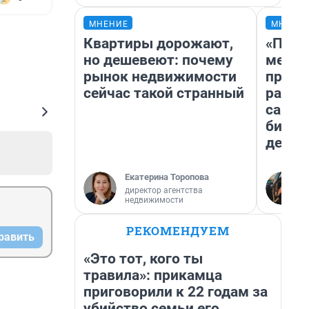
МНЕНИЕ
МНЕНИ
Квартиры дорожают,
«Поку
но дешевеют: почему
мешке
рынок недвижимости
предп
сейчас такой странный
расска
самом
бизне
дешев
Екатерина Торопова
директор агентства
недвижимости
РЕКОМЕНДУЕМ
равить
«Это тот, кого ты
травила»: прикамца
приговорили к 22 годам за
убийство семьи его