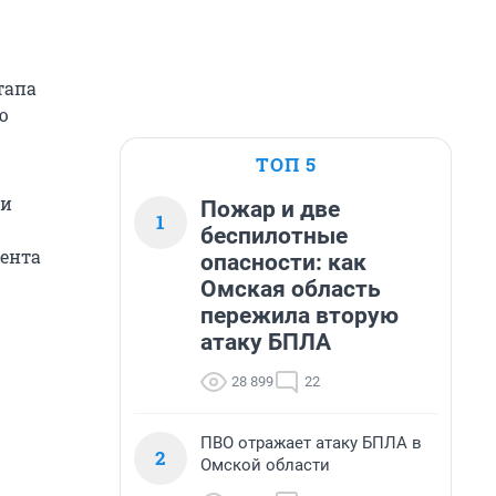
тапа
ю
ТОП 5
ти
Пожар и две
1
беспилотные
иента
опасности: как
Омская область
пережила вторую
атаку БПЛА
28 899
22
ПВО отражает атаку БПЛА в
2
Омской области