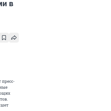
ми в
 пресс-
ьные
ующих
тов.
ишет