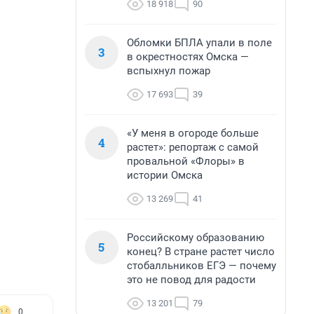
18 918
90
Обломки БПЛА упали в поле
3
в окрестностях Омска —
вспыхнул пожар
17 693
39
«У меня в огороде больше
4
растет»: репортаж с самой
провальной «Флоры» в
истории Омска
13 269
41
Российскому образованию
5
конец? В стране растет число
стобалльников ЕГЭ — почему
это не повод для радости
13 201
79
0