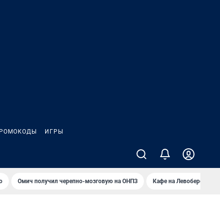
РОМОКОДЫ
ИГРЫ
о
Омич получил черепно-мозговую на ОНПЗ
Кафе на Левобережье в