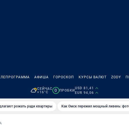
ЕЛЕПРОГРАММА
АФИША
ГОРОСКОП
КУРСЫ ВАЛЮТ
ZODY
П
USD 81,41
СЕЙЧАС
0
ПРОБКИ
+16°C
EUR 94,06
длагают рожать ради квартиры
Как Омск пережил мощный ливень: фот
А