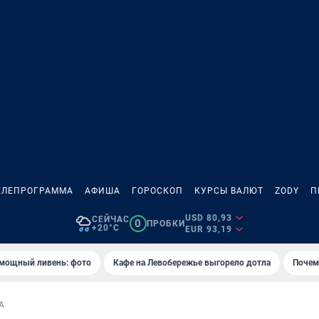
ЕЛЕПРОГРАММА
АФИША
ГОРОСКОП
КУРСЫ ВАЛЮТ
ZODY
П
USD 80,93
СЕЙЧАС
0
ПРОБКИ
+20°C
EUR 93,19
 мощный ливень: фото
Кафе на Левобережье выгорело дотла
Почем
А