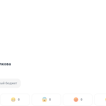
лкова
ный бюджет
0
0
0