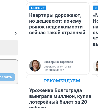
МНЕНИЕ
МНЕНИ
Квартиры дорожают,
«Мы в
но дешевеют: почему
Нолан
рынок недвижимости
настр
сейчас такой странный
смотр
чтобы
выгля
Екатерина Торопова
директор агентства
недвижимости
равить
РЕКОМЕНДУЕМ
Уроженка Волгограда
выиграла миллион, купив
лотерейный билет за 20
рублей