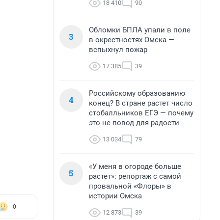
18 410
90
Обломки БПЛА упали в поле
3
в окрестностях Омска —
вспыхнул пожар
17 385
39
Российскому образованию
4
конец? В стране растет число
стобалльников ЕГЭ — почему
это не повод для радости
13 034
79
«У меня в огороде больше
5
растет»: репортаж с самой
провальной «Флоры» в
истории Омска
0
12 873
39