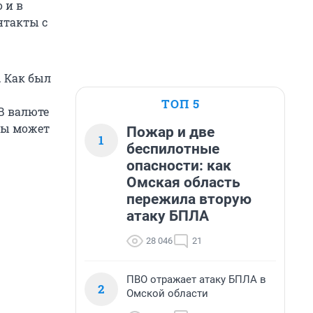
 и в
нтакты с
. Как был
ТОП 5
«В валюте
ты может
Пожар и две
1
беспилотные
опасности: как
Омская область
пережила вторую
атаку БПЛА
28 046
21
ПВО отражает атаку БПЛА в
2
Омской области