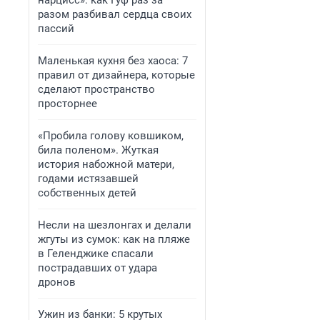
нарцисс»: как Гуф раз за
разом разбивал сердца своих
пассий
Маленькая кухня без хаоса: 7
правил от дизайнера, которые
сделают пространство
просторнее
«Пробила голову ковшиком,
била поленом». Жуткая
история набожной матери,
годами истязавшей
собственных детей
Несли на шезлонгах и делали
жгуты из сумок: как на пляже
в Геленджике спасали
пострадавших от удара
дронов
Ужин из банки: 5 крутых