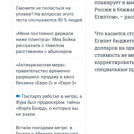
планирует в мае
Сможете не попасться на
России в ближа
уловки? На вопросах этого
Египтом», – рас
теста спотыкаются 90 % людей
Что касается ст
«Меня постоянно держали
ниже плинтуса»: Миа Бойка
Египет бюджетн
рассказала о тяжелом
долларов на одн
расставании с абьюзером
стоимость не м
корректировать
«Антикризисная мера»:
специальные пр
правительство временно
разрешило продажу и ввоз
бензина «Евро-2» и «Евро-3»
Паспарту работал в метро, а
Фура был продюсером: тайны
«Форта Боярд», о которых вы
не знали
Встали поездами метро: в
Грузии и Абхазии произошел