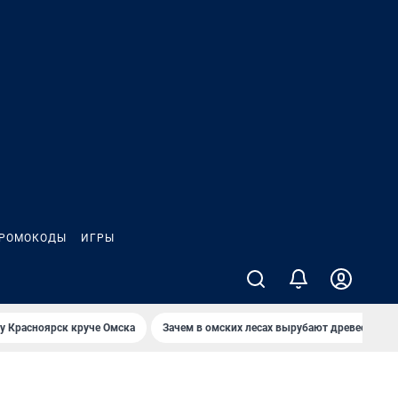
РОМОКОДЫ
ИГРЫ
у Красноярск круче Омска
Зачем в омских лесах вырубают древесину