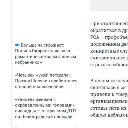
При столкновен
обратиться в д
РСА – профобъе
положением дел
Больше не скрывает:
конкретные слу
Полина Гагарина показала
романтичные кадры с новым
считает такого
избранником
строгого соблю
«Четырех мужей потеряла»:
В целом же слу
Прохор Шаляпин проболтался
о новой возлюбленной
сложилась в се
привели к тому
«Увидела женщин с
организациями 
окровавленными головами»:
готовы уйти из 
очевидцы — о страшном ДТП
общую неблагоп
на Ленинградской площади