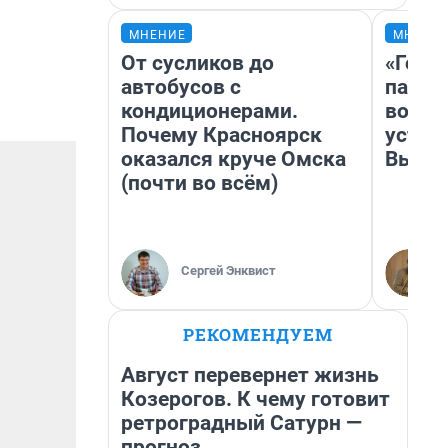
МНЕНИЕ
МНЕНИ
От сусликов до
«Горо
автобусов с
папер
кондиционерами.
возму
Почему Красноярск
устан
оказался круче Омска
Высоц
(почти во всём)
Сергей Энквист
РЕКОМЕНДУЕМ
Август перевернет жизнь
Козерогов. К чему готовит
ретроградный Сатурн —
прогноз