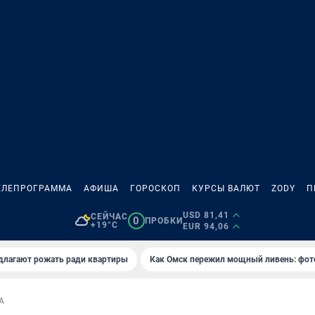
ЕЛЕПРОГРАММА
АФИША
ГОРОСКОП
КУРСЫ ВАЛЮТ
ZODY
П
USD 81,41
СЕЙЧАС
0
ПРОБКИ
+19°C
EUR 94,06
длагают рожать ради квартиры
Как Омск пережил мощный ливень: фот
А