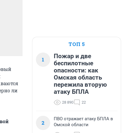
ТОП 5
Пожар и две
1
беспилотные
новый
опасности: как
и
Омская область
ываются
пережила вторую
ерно ли
атаку БПЛА
28 890
22
ПВО отражает атаку БПЛА в
овой
2
Омской области