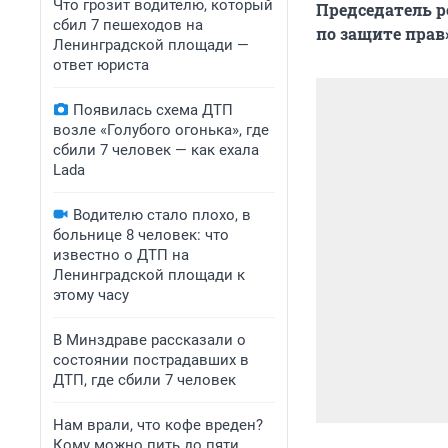
Что грозит водителю, который
П
редседатель
р
сбил 7 пешеходов на
по защите прав
Ленинградской площади —
ответ юриста
Появилась схема ДТП
возле «Голубого огонька», где
сбили 7 человек — как ехала
Lada
Водителю стало плохо, в
больнице 8 человек: что
известно о ДТП на
Ленинградской площади к
этому часу
В Минздраве рассказали о
состоянии пострадавших в
ДТП, где сбили 7 человек
Нам врали, что кофе вреден?
Кому можно пить до пяти