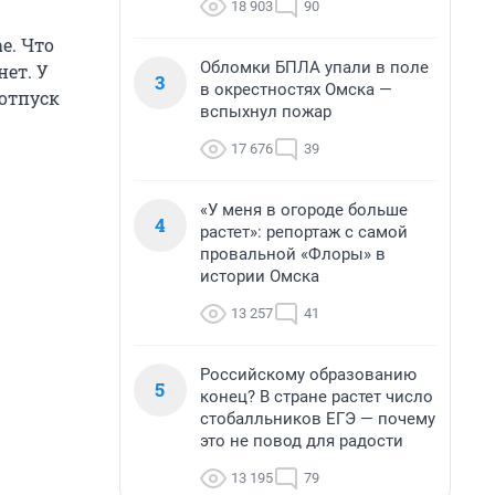
18 903
90
е. Что
Обломки БПЛА упали в поле
нет. У
3
в окрестностях Омска —
 отпуск
вспыхнул пожар
17 676
39
«У меня в огороде больше
4
растет»: репортаж с самой
провальной «Флоры» в
истории Омска
13 257
41
Российскому образованию
5
конец? В стране растет число
стобалльников ЕГЭ — почему
это не повод для радости
13 195
79