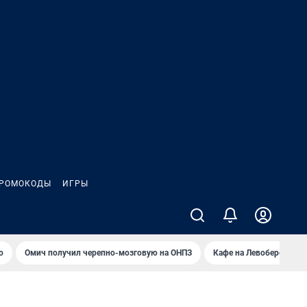
РОМОКОДЫ
ИГРЫ
о
Омич получил черепно-мозговую на ОНПЗ
Кафе на Левобережье в