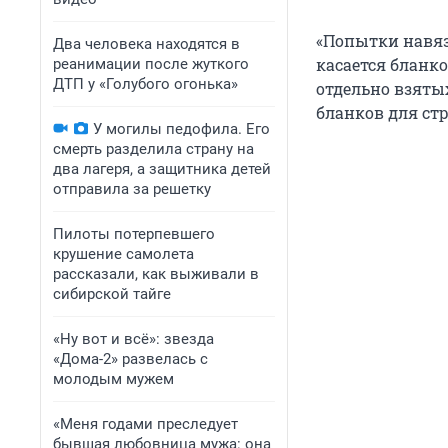
«Попытки навяз
Два человека находятся в
касается бланко
реанимации после жуткого
ДТП у «Голубого огонька»
отдельно взяты
бланков для ст
У могилы педофила. Его
смерть разделила страну на
два лагеря, а защитника детей
отправила за решетку
Пилоты потерпевшего
крушение самолета
рассказали, как выживали в
сибирской тайге
«Ну вот и всё»: звезда
«Дома-2» развелась с
молодым мужем
«Меня годами преследует
бывшая любовница мужа: она