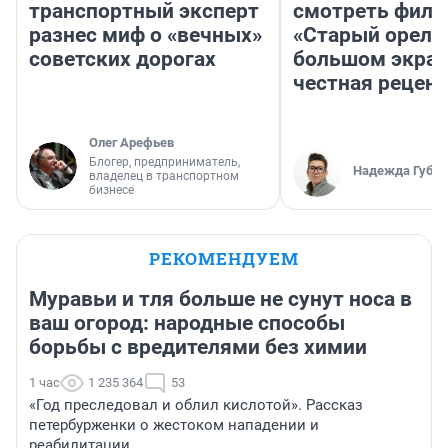
транспортный эксперт
смотреть фил
разнес миф о «вечных»
«Старый орел» 
советских дорогах
большом экран
честная рецен
Олег Арефьев
Блогер, предприниматель,
Надежда Губар
владелец в транспортном
бизнесе
РЕКОМЕНДУЕМ
Муравьи и тля больше не сунут носа в
ваш огород: народные способы
борьбы с вредителями без химии
1 час
1 235 364
53
«Год преследовал и облил кислотой». Рассказ
петербурженки о жестоком нападении и
реабилитации