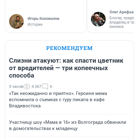
Олег Арефьев
Блогер, предпри
Игорь Коновалов
владелец в тра
Историк
бизнесе
РЕКОМЕНДУЕМ
Слизни атакуют: как спасти цветник
от вредителей — три копеечных
способа
5 часов
4 367
6
«Так неожиданно и приятно». Героиня мема
вспомнила о съемках с гуру пикапа в кафе
Владивостока
Участницу шоу «Мама в 16» из Волгограда обвинили
в домогательствах к младенцу