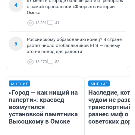
«У меня в огороде больше растет»: репортаж
4
с самой провальной «Флоры» в истории
Омска
13 391
41
Российскому образованию конец? В стране
5
растет число стобалльников ЕГЭ — почему
это не повод для радости
13 270
82
МНЕНИЕ
МНЕНИЕ
«Город — как нищий на
Наследие, кото
паперти»: краевед
чудом не разва
возмутился
транспортный 
установкой памятника
разнес миф о 
Высоцкому в Омске
советских доро