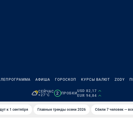
ЕЛЕПРОГРАММА
АФИША
ГОРОСКОП
КУРСЫ ВАЛЮТ
ZODY
П
USD 82,17
СЕЙЧАС
2
ПРОБКИ
+27°C
EUR 94,84
дут к 1 сентября
Главные тренды осени 2026
Сбили 7 человек — все