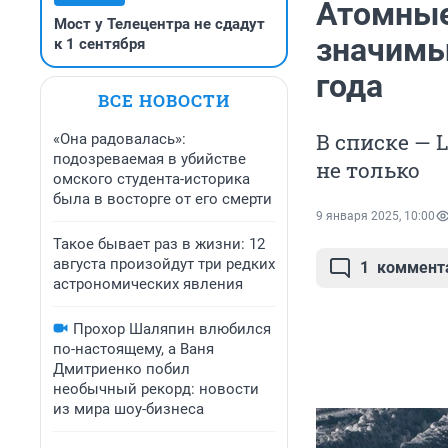
Атомные
Мост у Телецентра не сдадут
значимы
к 1 сентября
года
ВСЕ НОВОСТИ
В списке — 
«Она радовалась»:
подозреваемая в убийстве
не только
омского студента-историка
была в восторге от его смерти
9 января 2025, 10:00
Такое бывает раз в жизни: 12
августа произойдут три редких
1
коммент
астрономических явления
Прохор Шаляпин влюбился
по-настоящему, а Ваня
Дмитриенко побил
необычный рекорд: новости
из мира шоу-бизнеса