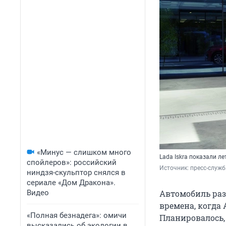
«Минус — слишком много
Lada Iskra показали л
спойлеров»: российский
Источник: 
пресс-служ
ниндзя-скульптор снялся в
сериале «Дом Дракона».
Видео
Автомобиль раз
времена, когда
«Полная безнадега»: омичи
Планировалось, 
высказались об экологии в