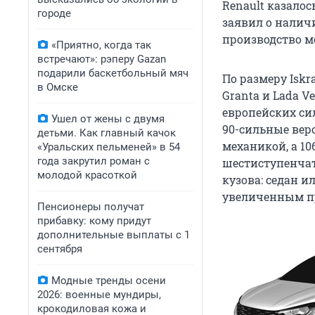
Renault казалос
городе
заявил о налич
производство мо
«Приятно, когда так
встречают»: рэперу Gazan
подарили баскетбольный мяч
По размеру Isk
в Омске
Granta и Lada V
европейских сил
Ушел от жены с двумя
90-сильные вер
детьми. Как главный качок
механикой, а 1
«Уральских пельменей» в 54
года закрутил роман с
шестиступенчат
молодой красоткой
кузова: седан и
увеличенным п
Пенсионеры получат
прибавку: кому придут
дополнительные выплаты с 1
сентября
Модные тренды осени
2026: военные мундиры,
крокодиловая кожа и