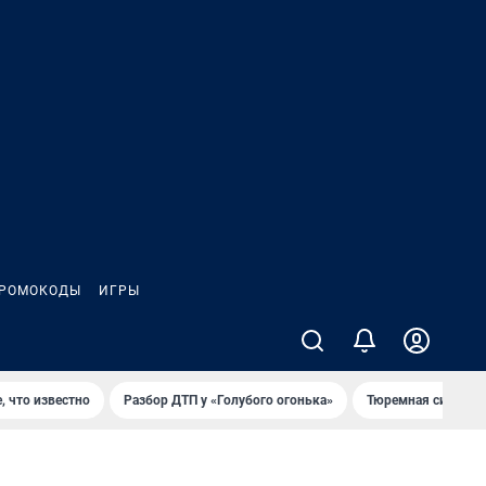
РОМОКОДЫ
ИГРЫ
, что известно
Разбор ДТП у «Голубого огонька»
Тюремная система