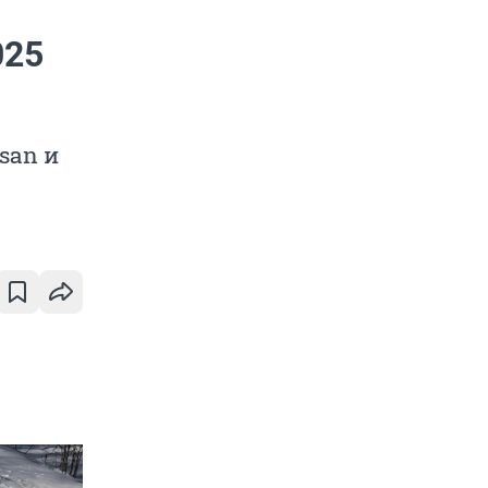
025
san и