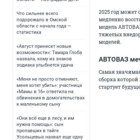
2025 год может
Что сильнее всего
медленно восста
подорожало в Омской
области с начала года —
модель АВТОВАЗ
статистика
тяжелых внедор
моделей.
«Август принесет новые
возможности»: Тамара Глоба
АВТОВАЗ меч
назвала, кому из знаков
зодиака улыбнется удача
Самая значимая
сборка которой 
«Меня не просто отменяют,
меня хотят убить»: участница
стартует будуще
«Мамы в 16» ответила на
обвинения в домогательствах
к маленькому сыну
«Они всё еще в лесу, и им
нужна помощь»: сын
пропавших в тайге
Усольцевых назвал еще одну