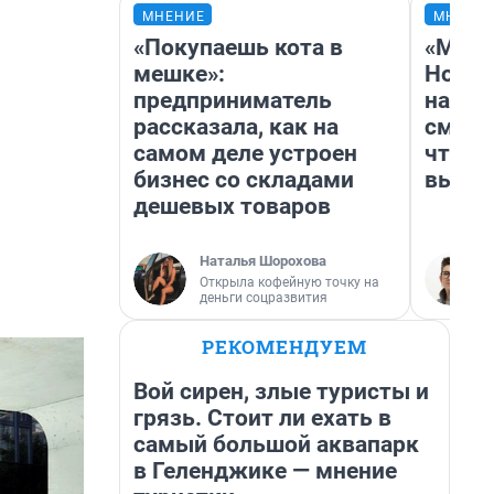
МНЕНИЕ
МНЕНИ
«Покупаешь кота в
«Мы в
мешке»:
Нолан
предприниматель
настр
рассказала, как на
смотр
самом деле устроен
чтобы
бизнес со складами
выгля
дешевых товаров
Наталья Шорохова
Открыла кофейную точку на
деньги соцразвития
РЕКОМЕНДУЕМ
Вой сирен, злые туристы и
грязь. Стоит ли ехать в
самый большой аквапарк
в Геленджике — мнение