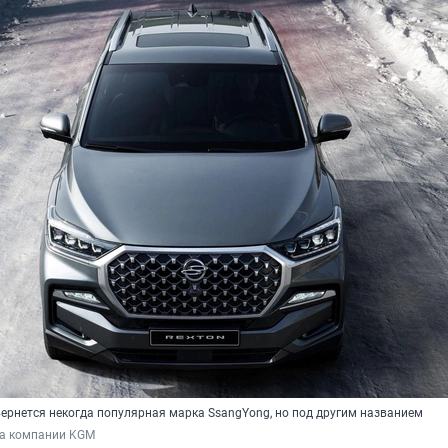
вернется некогда популярная марка SsangYong, но под другим названием
ба компании KGM