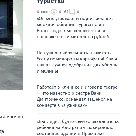
туристки
6 часов
6 164
6
«Он мне угрожает и портит жизнь»:
москвич обвинил турагента из
Волгограда в мошенничестве и
пропаже почти миллиона рублей
Не нужно выбрасывать и сжигать
ботву помидоров и картофеля! Как я
нашла лучшее удобрение для яблони
и малины
Работает в клинике и играет в театре
— что известно о сестре Вани
Дмитриенко, оскандалившейся на
концерте в «Лужниках»
ия еще во
«Выглядит, будто сейчас развалится»:
ребенка из Австралии шокировало
да
состояние зданий в Приморье