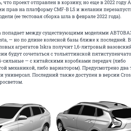
ь, что проект отправлен в корзину, но еще в 2022 году
ии прав на платформу CMF-B LS и желании перезапуст
дели (ее тестовая сборка шла в феврале 2022 года).
ra попадает между существующими моделями АВТОВАЗ
esta, — но по длине колесной базы ближе к последней. 
овых агрегатов Iskra получит 1,6-литровый вазовский
сии будут сочетаться с тольяттинской пятиступенчат
06-сильные — с китайскими коробками передач (либо
ой механикой, либо вариатором). Предусмотрено два 
ли универсал. Последний также доступен в версии Cros
росветом.