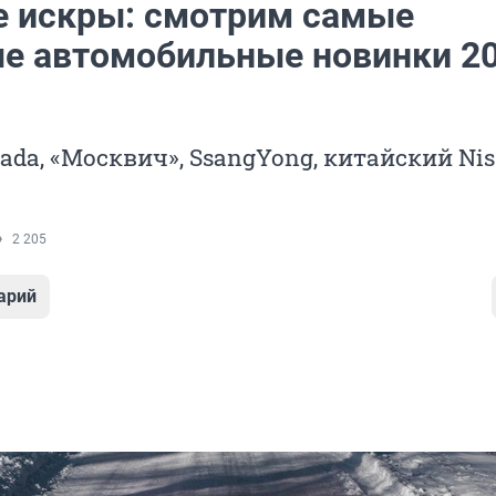
 искры: смотрим самые
е автомобильные новинки 2
Lada, «Москвич», SsangYong, китайский Nis
2 205
арий