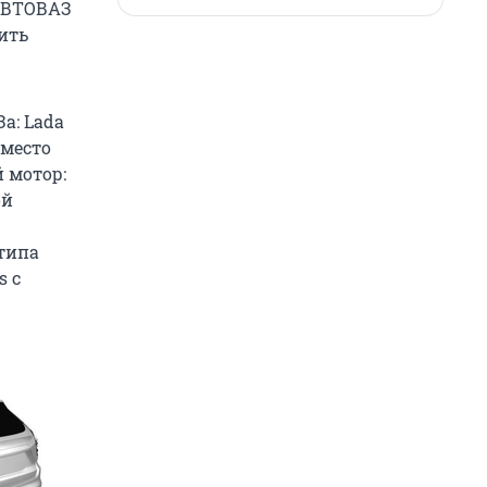
 АВТОВАЗ
ить
а: Lada
Вместо
 мотор:
ой
типа
s с