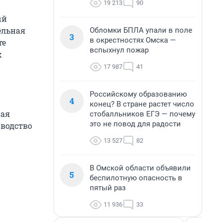
19 213
90
ый
ельная
Обломки БПЛА упали в поле
3
в окрестностях Омска —
те
вспыхнул пожар
х
17 987
41
Российскому образованию
4
конец? В стране растет число
вая
стобалльников ЕГЭ — почему
это не повод для радости
зводство
13 527
82
В Омской области объявили
5
беспилотную опасность в
пятый раз
11 936
33