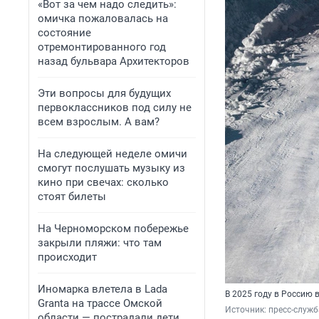
«Вот за чем надо следить»:
омичка пожаловалась на
состояние
отремонтированного год
назад бульвара Архитекторов
Эти вопросы для будущих
первоклассников под силу не
всем взрослым. А вам?
На следующей неделе омичи
смогут послушать музыку из
кино при свечах: сколько
стоят билеты
На Черноморском побережье
закрыли пляжи: что там
происходит
Иномарка влетела в Lada
В 2025 году в Россию 
Granta на трассе Омской
Источник: 
пресс-служ
области — пострадали дети