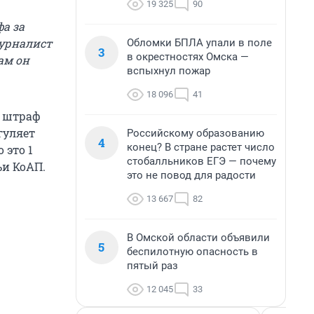
19 325
90
а за
журналист
Обломки БПЛА упали в поле
3
в окрестностях Омска —
ам он
вспыхнул пожар
18 096
41
, штраф
гуляет
Российскому образованию
4
конец? В стране растет число
 это 1
стобалльников ЕГЭ — почему
ьи КоАП.
это не повод для радости
13 667
82
В Омской области объявили
5
беспилотную опасность в
пятый раз
12 045
33