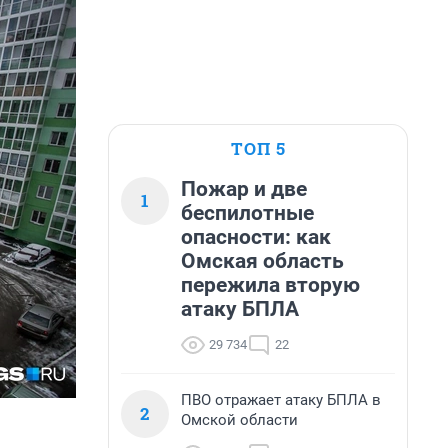
ТОП 5
Пожар и две
1
беспилотные
опасности: как
Омская область
пережила вторую
атаку БПЛА
29 734
22
ПВО отражает атаку БПЛА в
2
Омской области