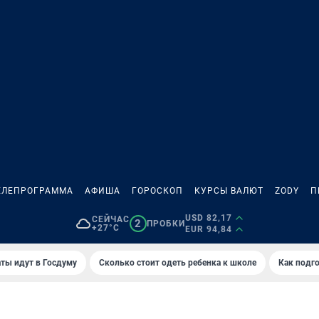
ЕЛЕПРОГРАММА
АФИША
ГОРОСКОП
КУРСЫ ВАЛЮТ
ZODY
П
USD 82,17
СЕЙЧАС
2
ПРОБКИ
+27°C
EUR 94,84
ты идут в Госдуму
Сколько стоит одеть ребенка к школе
Как подго