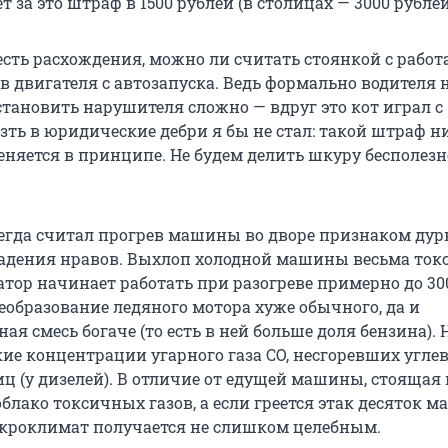
 за это штраф в 1500 рублей (в столицах — 3000 рублей
есть расхождения, можно ли считать стоянкой с раб
 двигателя с автозапуска. Ведь формально водителя н
становить нарушителя сложно — вдруг это кот играл с
зть в юридические дебри я бы не стал: такой штраф н
еняется в принципе. Не будем делить шкуру бесполезн
всегда считал прогрев машины во дворе признаком дур
адения нравов. Выхлоп холодной машины весьма токс
атор начинает работать при разогреве примерно до 30
сеобразование ледяного мотора хуже обычного, да и
я смесь богаче (то есть в ней больше доля бензина). 
ие концентрации угарного газа СО, несгоревших угле
ц (у дизелей). В отличие от едущей машины, стоящая 
облако токсичных газов, а если греется этак десяток 
икроклимат получается не слишком целебным.