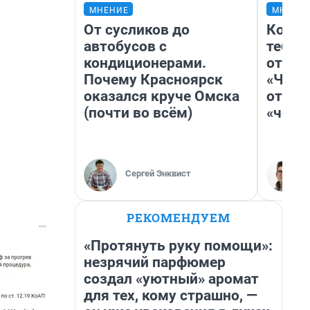
МНЕНИЕ
МНЕНИ
От сусликов до
Колоб
автобусов с
тебя 
кондиционерами.
отлож
Почему Красноярск
«Чело
оказался круче Омска
отзыв
(почти во всём)
«чело
Сергей Энквист
РЕКОМЕНДУЕМ
«Протянуть руку помощи»:
незрячий парфюмер
создал «уютный» аромат
для тех, кому страшно, —