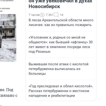
он уже увековечил в духах
Новосибирск
7 часов
7 361
14
В лесах Архангельской области много
лисичек: как их правильно пожарить
«Уголовник я, родные со мной не
общаются»: как бывший «афганец» 30
лет живет в землянке посреди леса
под Рязанью
Выжившая после атаки с кислотой
петербурженка выписалась из
больницы
«Год преследовал и облил кислотой».
не. Под
Рассказ петербурженки о жестоком
связано с
нападении и реабилитации