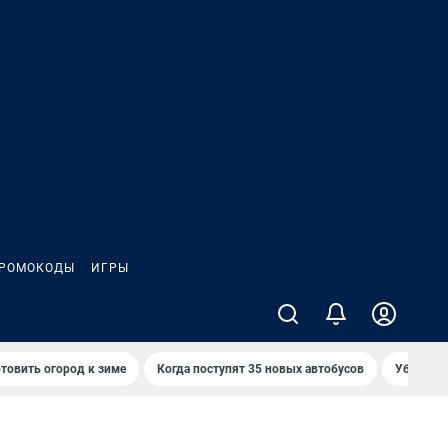
РОМОКОДЫ
ИГРЫ
товить огород к зиме
Когда поступят 35 новых автобусов
Убийца р