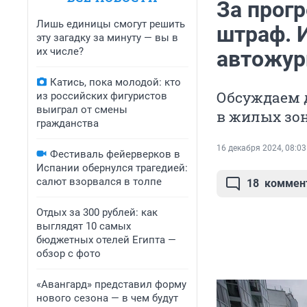
За прог
Лишь единицы смогут решить
штраф. И
эту загадку за минуту — вы в
их числе?
автожур
Катись, пока молодой: кто
Обсуждаем 
из российских фигуристов
выиграл от смены
в жилых зо
гражданства
16 декабря 2024, 08:03
Фестиваль фейерверков в
Испании обернулся трагедией:
салют взорвался в толпе
18
коммен
Отдых за 300 рублей: как
выглядят 10 самых
бюджетных отелей Египта —
обзор с фото
«Авангард» представил форму
нового сезона — в чем будут