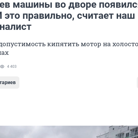
рев машины во дворе появилс
 это правильно, считает наш
налист
допустимость кипятить мотор на холост
нах
4 403
тариев