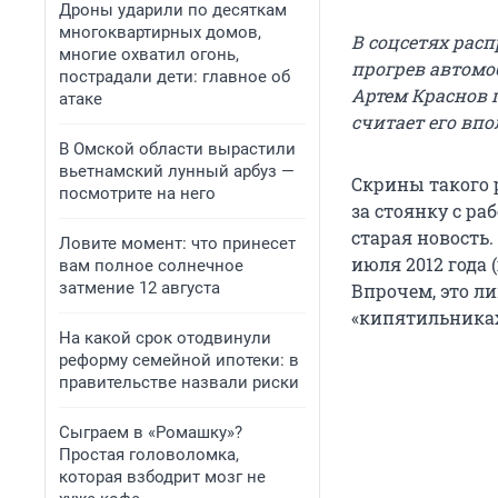
Дроны ударили по десяткам
многоквартирных домов,
В соцсетях расп
многие охватил огонь,
прогрев автомоб
пострадали дети: главное об
Артем Краснов г
атаке
считает его вп
В Омской области вырастили
вьетнамский лунный арбуз —
Скрины такого 
посмотрите на него
за стоянку с ра
старая новость.
Ловите момент: что принесет
июля 2012 года 
вам полное солнечное
затмение 12 августа
Впрочем, это л
«кипятильниках
На какой срок отодвинули
реформу семейной ипотеки: в
правительстве назвали риски
Сыграем в «Ромашку»?
Простая головоломка,
которая взбодрит мозг не