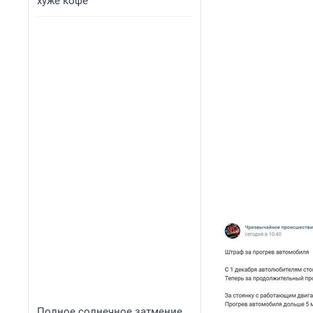
хуже кофе
Полное солнечное затмение