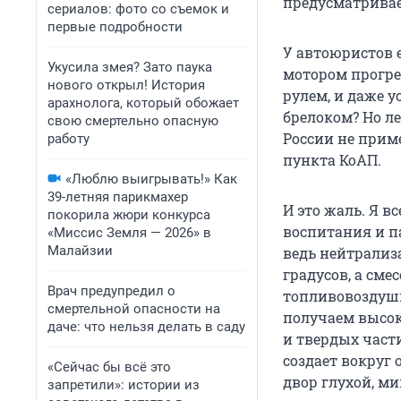
предусматривает
сериалов: фото со съемок и
первые подробности
У автоюристов 
Укусила змея? Зато паука
мотором прогрев
нового открыл! История
рулем, и даже у
арахнолога, который обожает
брелоком? Но ле
свою смертельно опасную
России не прим
работу
пункта КоАП.
«Люблю выигрывать!» Как
39-летняя парикмахер
И это жаль. Я 
покорила жюри конкурса
воспитания и п
«Миссис Земля — 2026» в
Малайзии
ведь нейтрализ
градусов, а сме
Врач предупредил о
топливовоздушна
смертельной опасности на
получаем высок
даче: что нельзя делать в саду
и твердых части
создает вокруг 
«Сейчас бы всё это
двор глухой, м
запретили»: истории из