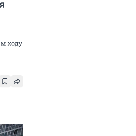
я
ом ходу