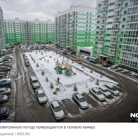
безветренную погоду превращаются в газовую камеру
Ощепков / NGS.RU