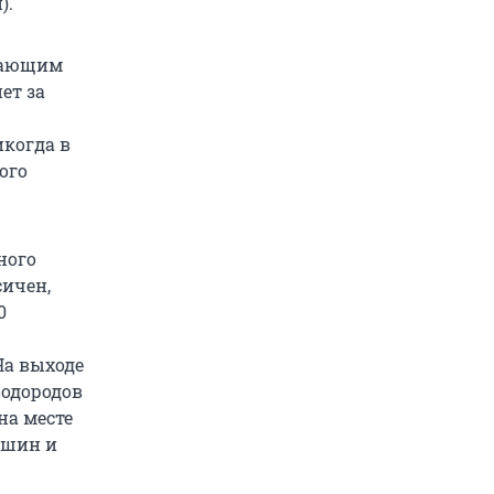
).
отающим
ет за
икогда в
ого
ного
ичен,
0
На выходе
водородов
на месте
машин и