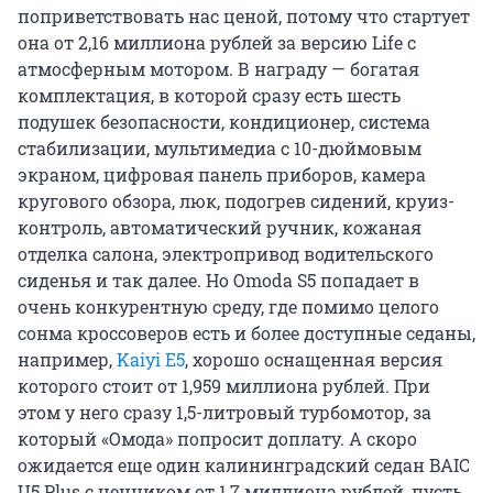
поприветствовать нас ценой, потому что стартует
она от 2,16 миллиона рублей за версию Life с
атмосферным мотором. В награду — богатая
комплектация, в которой сразу есть шесть
подушек безопасности, кондиционер, система
стабилизации, мультимедиа с 10-дюймовым
экраном, цифровая панель приборов, камера
кругового обзора, люк, подогрев сидений, круиз-
контроль, автоматический ручник, кожаная
отделка салона, электропривод водительского
сиденья и так далее. Но Omoda S5 попадает в
очень конкурентную среду, где помимо целого
сонма кроссоверов есть и более доступные седаны,
например,
Kaiyi E5
, хорошо оснащенная версия
которого стоит от 1,959 миллиона рублей. При
этом у него сразу 1,5-литровый турбомотор, за
который «Омода» попросит доплату. А скоро
ожидается еще один калининградский седан BAIC
U5 Plus c ценником от 1,7 миллиона рублей, пусть