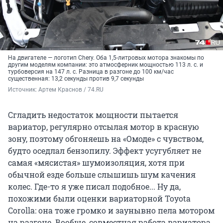
На двигателе — логотип Chery. Оба 1,5-литровых мотора знакомы по
другим моделям компании: это атмосферник мощностью 113 л. с. и
турбоверсия на 147 л. с. Разница в разгоне до 100 км/час
существенная: 13,2 секунды против 9,7 секунды
Источник: 
Артем Краснов / 74.RU
Сгладить недостаток мощности пытается
вариатор, регулярно отсылая мотор в красную
зону, поэтому обгоняешь на «Омоде» с чувством,
будто оседлал бензопилу. Эффект усугубляет не
самая «мясистая» шумоизоляция, хотя при
обычной езде больше слышишь шум качения
колес. Где-то я уже писал подобное... Ну да,
похожими были оценки вариаторной Toyota
Corolla: она тоже громко и заунывно пела мотором
на разгоне. Вообще, совместная работа вариатора