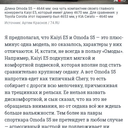
Длина Omoda S5 — 4644 мм: она чуть компактнее своего главного
конкурента Kaiyi E5, который имеет длину 4670 мм. Для сравнения: у
Toyota Corolla этот параметр был 4653 мм, у KIA Cerato — 4640 мм
Источник: 
Артем Краснов / 74.RU
Я предполагал, что Kaiyi E5 и Omoda S5 — это плюс-
минус одна модель, но оказалось, характеры у них
отличаются. И, кстати, не всегда в пользу «Омоды».
Например, Kaiyi E5 подкупил мягкой и
комфортной подвеской, которая вполне под стать
сравнительно крупному седану. А вот Omoda S5
напротив едет как типичный Chery, то есть
собирает с дороги всю мелочевку, причмокивая
на трещинках и рельсах. Ее нельзя назвать
дискомфортной, и сын сказал, что на это не
обращаешь внимания, но от седана всё же ждешь
больше вальяжности. Тем более на лавры
спорткара Omoda S5 не претендует в любом случае
— агрессивный настрой не поддерживает ни