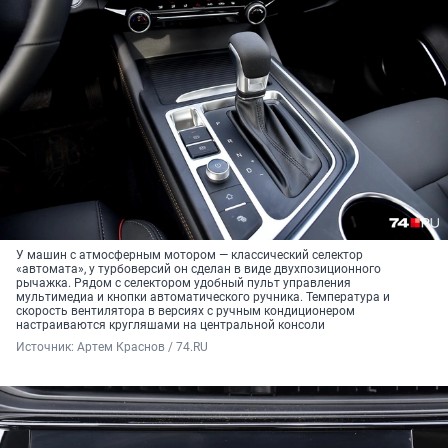
У машин с атмосферным мотором — классический селектор
«автомата», у турбоверсий он сделан в виде двухпозиционного
рычажка. Рядом с селектором удобный пульт управления
мультимедиа и кнопки автоматического ручника. Температура и
скорость вентилятора в версиях с ручным кондиционером
настраиваются кругляшами на центральной консоли
Источник: 
Артем Краснов / 74.RU