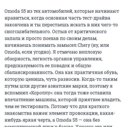
Omoda S5 из тех автомобилей, которые начинают
нравиться, когда основная часть тест-драйва
закончена и ты перестаешь искать в них чего-то
сногсшибательного. Остыв от критического
запала и просто поехав по своим делам,
начинаешь понимать замысел Chery (ну, или
Omoda, если угодно). Я отмечаю неплохую
обзорность, легкость органов управления,
предсказуемость ее повадок и общую
сбалансированность. Она как практичная обувь,
которую ценишь, чуть разносив. Когда-то таким
путем шли другие азиатские марки, поэтому я
вспомнил «Короллу»: она тогда тоже оставила
впечатление машины, которой приятнее владеть,
чем ее тестировать. Потому что для краткого
знакомства важен элемент провокации, какая-
нибудь яркая черта, а Omoda S5 — она без
романтической дури в башке. Хорошо это или