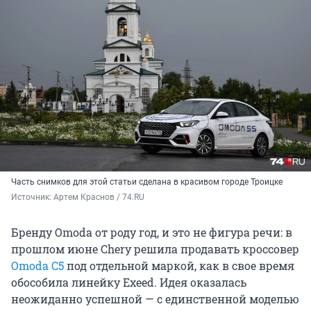
Часть снимков для этой статьи сделана в красивом городе Троицке
Источник: 
Артем Краснов / 74.RU
Бренду Omoda от роду год, и это не фигура речи: в
прошлом июне Chery решила продавать кроссовер
Omoda C5
под отдельной маркой, как в свое время
обособила линейку Exeed. Идея оказалась
неожиданно успешной — с единственной моделью