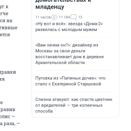
младенцу
уг к
егче
11 часов
11 184
13
ся на
«Ну вот и всё»: звезда «Дома-2»
ативные
развелась с молодым мужем
ется
«Вам зачем он?»: дизайнер из
Москвы за свои деньги
восстанавливает дом в деревне
Архангельской области
оправки
Пуговка из «Папиных дочек»: что
ия
стало с Екатериной Старшовой
Слизни атакуют: как спасти цветник
не
от вредителей — три копеечных
правив
способа
олис —
 раза, —