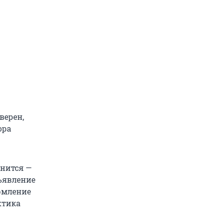
верен,
ора
енится —
ъявление
рмление
ктика