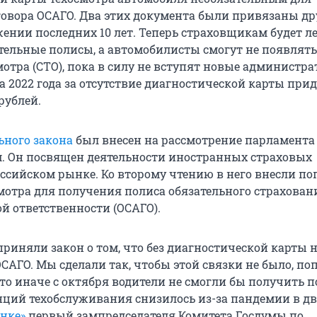
овора ОСАГО. Два этих документа были привязаны др
жении последних 10 лет. Теперь страховщикам будет л
тельные полисы, а автомобилисты смогут не появлять
мотра (СТО), пока в силу не вступят новые администр
 2022 года за отсутствие диагностической карты прид
рублей.
ьного закона
был внесен на рассмотрение парламента
. Он посвящен деятельности иностранных страховых
ссийском рынке. Ко второму чтению в него внесли п
смотра для получения полиса обязательного страхован
й ответственности (ОСАГО).
приняли закон о том, что без диагностической карты 
САГО. Мы сделали так, чтобы этой связки не было, по
то иначе с октября водители не смогли бы получить п
нций техобслуживания снизилось из-за пандемии в два
нке»
первый зампредседателя Комитета Госдумы по