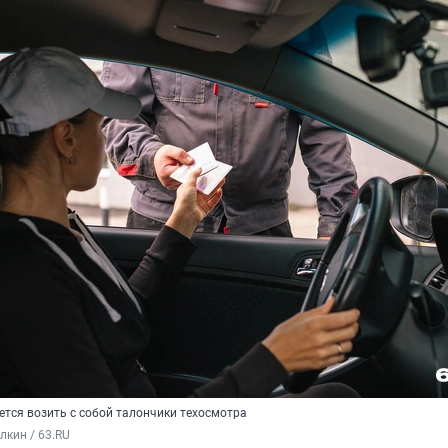
ется возить с собой талончики техосмотра
кин / 63.RU