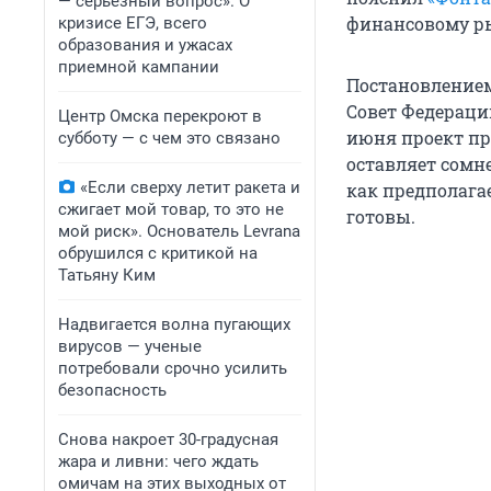
— серьезный вопрос». О
финансовому ры
кризисе ЕГЭ, всего
образования и ужасах
приемной кампании
Постановлением
Совет Федераци
Центр Омска перекроют в
июня проект пр
субботу — с чем это связано
оставляет сомне
«Если сверху летит ракета и
как предполагае
сжигает мой товар, то это не
готовы.
мой риск». Основатель Levrana
обрушился с критикой на
Татьяну Ким
Надвигается волна пугающих
вирусов — ученые
потребовали срочно усилить
безопасность
Снова накроет 30-градусная
жара и ливни: чего ждать
омичам на этих выходных от