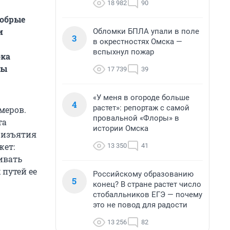
18 982
90
добрые
и
Обломки БПЛА упали в поле
3
в окрестностях Омска —
вспыхнул пожар
ока
ты
17 739
39
«У меня в огороде больше
4
растет»: репортаж с самой
меров.
провальной «Флоры» в
та
истории Омска
а изъятия
жет:
13 350
41
ивать
 путей ее
Российскому образованию
5
конец? В стране растет число
стобалльников ЕГЭ — почему
это не повод для радости
13 256
82