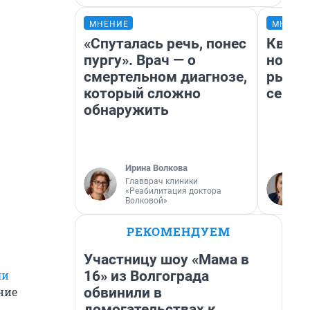
МНЕНИЕ
МНЕНИ
«Спуталась речь, понес
Кварт
пургу». Врач — о
но де
смертельном диагнозе,
рынок
который сложно
сейча
обнаружить
Ирина Волкова
Главврач клиники
«Реабилитация доктора
Волковой»
РЕКОМЕНДУЕМ
Участницу шоу «Мама в
16» из Волгограда
ли
обвинили в
ние
домогательствах к