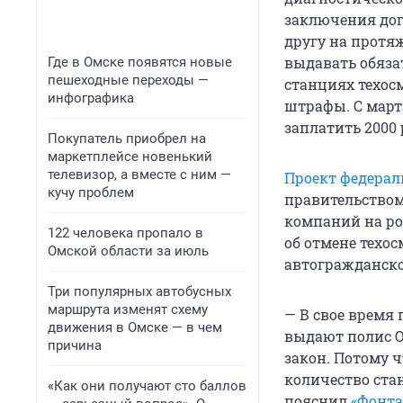
заключения дог
другу на протя
выдавать обяза
Где в Омске появятся новые
пешеходные переходы —
станциях техос
инфографика
штрафы. С марта
заплатить 2000 
Покупатель приобрел на
маркетплейсе новенький
телевизор, а вместе с ним —
Проект федерал
кучу проблем
правительством
компаний на ро
122 человека пропало в
об отмене техо
Омской области за июль
автогражданско
Три популярных автобусных
маршрута изменят схему
— В свое время 
движения в Омске — в чем
выдают полис О
причина
закон. Потому ч
количество ста
«Как они получают сто баллов
пояснил
«Фонта