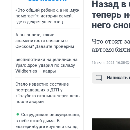
Назад в
«Это общий ребенок, а не „муж
теперь н
помогает“»: истории семей,
где в декрет ушел отец
него сн
А вы знаете, какие
Что стоит з
знаменитости связаны с
Омском? Давайте проверим
автомобил
Беспилотники нацелились на
16 июня 2021, 16:30
Урал: дрон ударил по складу
Wildberries — кадры
Написать
Стало известно состяние
пострадавших в ДТП у
«Голубого огонька» через день
после аварии
Сотрудников эвакуировали,
в небе столб дыма. В
Екатеринбурге крупный склад