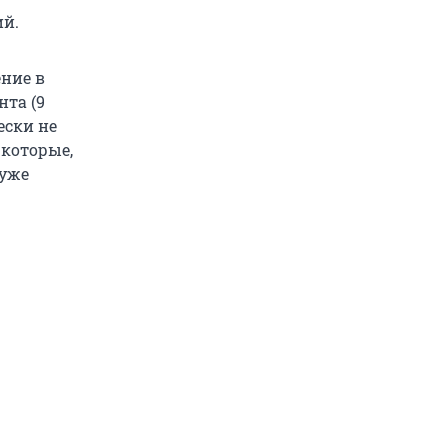
ий.
ние в
нта (9
ески не
 которые,
 уже