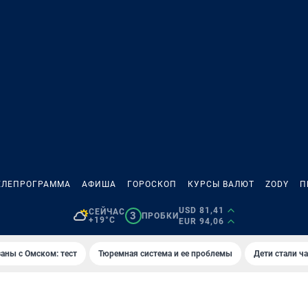
ЕЛЕПРОГРАММА
АФИША
ГОРОСКОП
КУРСЫ ВАЛЮТ
ZODY
П
USD 81,41
СЕЙЧАС
3
ПРОБКИ
+19°C
EUR 94,06
аны с Омском: тест
Тюремная система и ее проблемы
Дети стали ч