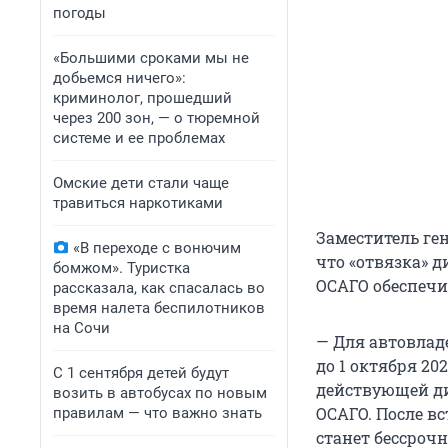
погоды
«Большими сроками мы не
добьемся ничего»:
криминолог, прошедший
через 200 зон, — о тюремной
системе и ее проблемах
Омские дети стали чаще
травиться наркотиками
Заместитель ге
«В переходе с вонючим
что «отвязка» 
бомжом». Туристка
ОСАГО обеспечи
рассказала, как спасалась во
время налета беспилотников
на Сочи
— Для автовлад
до 1 октября 20
С 1 сентября детей будут
действующей ди
возить в автобусах по новым
ОСАГО. После в
правилам — что важно знать
станет бессрочн