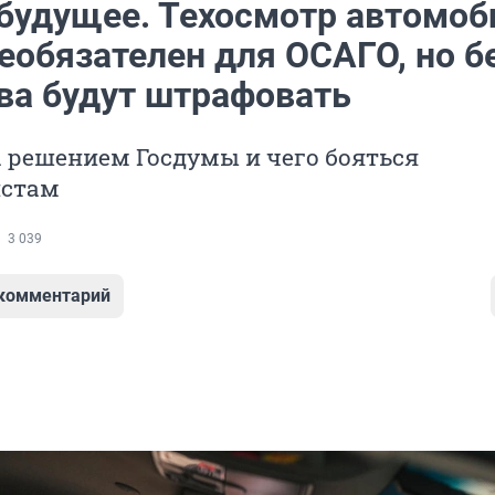
 будущее. Техосмотр автомоб
еобязателен для ОСАГО, но б
ова будут штрафовать
а решением Госдумы и чего бояться
истам
3 039
 комментарий