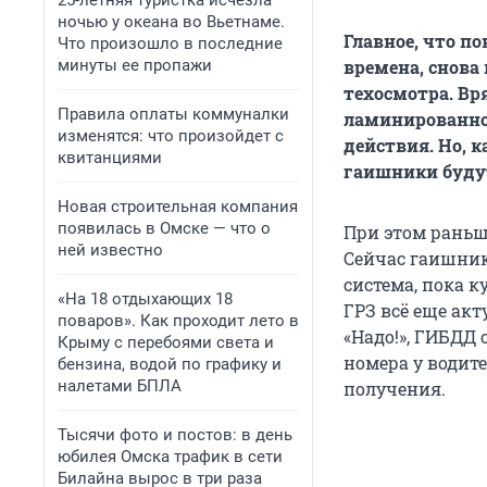
25-летняя туристка исчезла
ночью у океана во Вьетнаме.
Главное, что по
Что произошло в последние
минуты ее пропажи
времена, снова
техосмотра. Вр
Правила оплаты коммуналки
ламинированно
изменятся: что произойдет с
действия. Но, к
квитанциями
гаишники буду
Новая строительная компания
появилась в Омске — что о
При этом раньш
ней известно
Сейчас гаишники
система, пока к
«На 18 отдыхающих 18
ГРЗ всё еще ак
поваров». Как проходит лето в
«Надо!», ГИБДД 
Крыму с перебоями света и
номера у водит
бензина, водой по графику и
налетами БПЛА
получения.
Тысячи фото и постов: в день
юбилея Омска трафик в сети
Билайна вырос в три раза