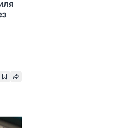
иля
ез