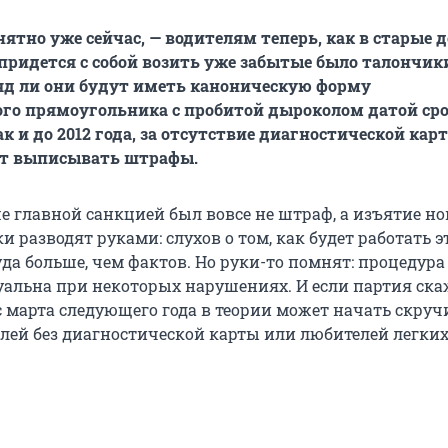
нятно уже сейчас, — водителям теперь, как в старые 
 придется с собой возить уже забытые было талончик
яд ли они будут иметь каноническую форму
го прямоугольника с пробитой дыроколом датой ср
ак и до 2012 года, за отсутствие диагностической кар
т выписывать штрафы.
е главной санкцией был вовсе не штраф, а изъятие но
 разводят руками: слухов о том, как будет работать э
уда больше, чем фактов. Но руки-то помнят: процедур
туальна при некоторых нарушениях. И если партия ска
с марта следующего года в теории может начать скруч
елей без диагностической карты или любителей легких