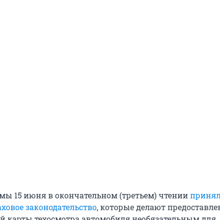
мы 15 июня в окончательном (третьем) чтении
приня
аховое законодательство
, которые делают предоставле
й карты техосмотра автомобиля необязательным для