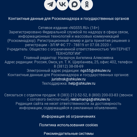
Контактные данные для Роскомнадзора и государственных органов
Сетевое издание «NGS55.RU» (18+)
Зарегистрировано Федеральной службой по надзору в сфере связи,
информационных технологий и массовых коммуникаций
(Роскомнадзор). Регистрационный номер и дата принятия решения о
регистрации - ЭЛ № ФС 77 - 78819 от 07.08.2020 г.
Учредитель: Общество с ограниченной ответственностью "ИНТЕРНЕТ
ТЕХНОЛОГИИ"
Главный редактор: Назарчук Ангелина Алексеевна
Адрес редакции: Россия, Омск, ул. Т. К. Щербанева, 25, офис 402, телефон
8 (3812) 38-08-69
Электронный адрес редакции:
ngs55@shkulev.ru
Контактные данные для Роскомнадзора и государственных органов:
juristnsk@shkulev.ru
Техподдержка:
help@shkulev.ru
Связаться с отделом продаж: 8 (383) 212-52-52, 8 (800) 200-03-83 (звонок
с сотового бесплатный),
reklamangs@shkulev.ru
Редакция сайта не несет ответственности за достоверность
информации, содержащейся в рекламных объявлениях.
Информация об ограничениях
Политика использования cookies
Рекомендательные системы