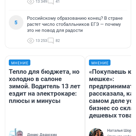
13 349
41
Российскому образованию конец? В стране
5
растет число стобалльников ЕГЭ — почему
это не повод для радости
13 253
82
МНЕНИЕ
МНЕНИЕ
Тепло для бюджета, но
«Покупаешь ко
холодно в салоне
мешке»:
зимой. Водитель 13 лет
предпринимат
ездит на электрокаре:
рассказала, как
плюсы и минусы
самом деле ус
бизнес со скл
дешевых това
Наталья Шорох
Денис Дедюхин