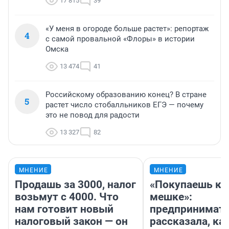
17 815
39
«У меня в огороде больше растет»: репортаж
4
с самой провальной «Флоры» в истории
Омска
13 474
41
Российскому образованию конец? В стране
5
растет число стобалльников ЕГЭ — почему
это не повод для радости
13 327
82
МНЕНИЕ
МНЕНИЕ
Продашь за 3000, налог
«Покупаешь ко
возьмут с 4000. Что
мешке»:
нам готовит новый
предпринимат
налоговый закон — он
рассказала, как