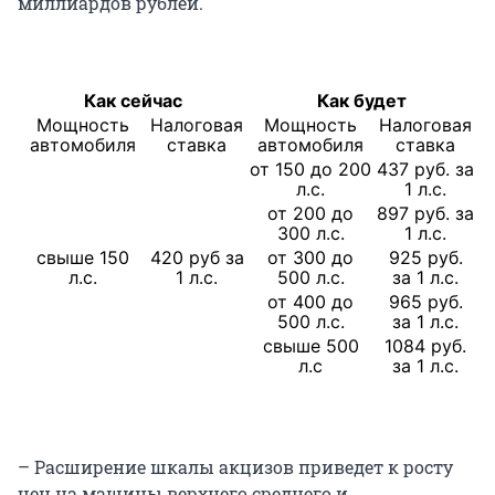
миллиардов рублей.
Как сейчас
Как будет
Мощность
Налоговая
Мощность
Налоговая
автомобиля
ставка
автомобиля
ставка
от 150 до 200
437 руб. за
л.с.
1 л.с.
от 200 до
897 руб. за
300 л.с.
1 л.с.
свыше 150
420 руб за
от 300 до
925 руб.
л.с.
1 л.с.
500 л.с.
за 1 л.с.
от 400 до
965 руб.
500 л.с.
за 1 л.с.
свыше 500
1084 руб.
л.с
за 1 л.с.
– Расширение шкалы акцизов приведет к росту
цен на машины верхнего среднего и