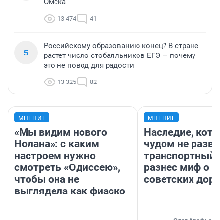
Омска
13 474
41
Российскому образованию конец? В стране
5
растет число стобалльников ЕГЭ — почему
это не повод для радости
13 325
82
МНЕНИЕ
МНЕНИЕ
«Мы видим нового
Наследие, кото
Нолана»: с каким
чудом не разва
настроем нужно
транспортный 
смотреть «Одиссею»,
разнес миф о 
чтобы она не
советских доро
выглядела как фиаско