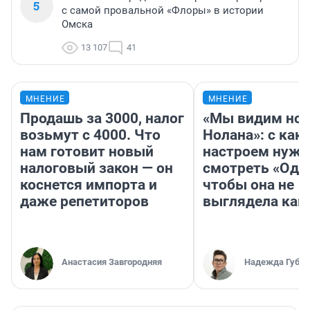
5
с самой провальной «Флоры» в истории
Омска
13 107
41
МНЕНИЕ
МНЕНИЕ
Продашь за 3000, налог
«Мы видим нов
возьмут с 4000. Что
Нолана»: с как
нам готовит новый
настроем нужн
налоговый закон — он
смотреть «Оди
коснется импорта и
чтобы она не
даже репетиторов
выглядела как
Анастасия Завгородняя
Надежда Губар