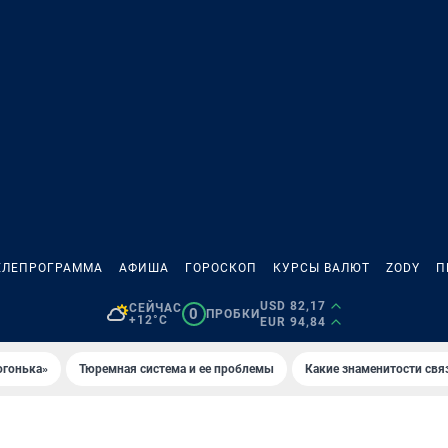
ЕЛЕПРОГРАММА
АФИША
ГОРОСКОП
КУРСЫ ВАЛЮТ
ZODY
П
USD 82,17
СЕЙЧАС
0
ПРОБКИ
+12°C
EUR 94,84
огонька»
Тюремная система и ее проблемы
Какие знаменитости свя