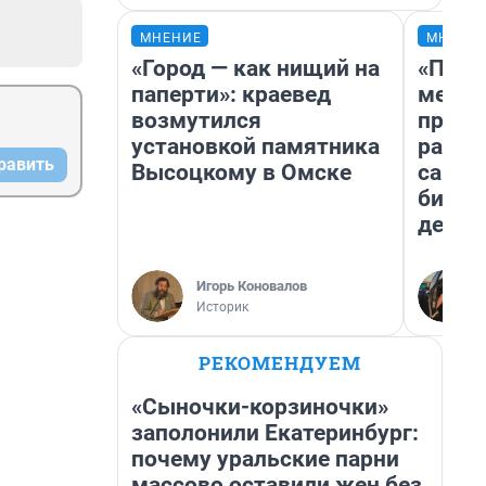
МНЕНИЕ
МНЕНИ
«Город — как нищий на
«Поку
паперти»: краевед
мешке
возмутился
предп
установкой памятника
расска
равить
Высоцкому в Омске
самом
бизне
дешев
Игорь Коновалов
Историк
РЕКОМЕНДУЕМ
«Сыночки-корзиночки»
заполонили Екатеринбург:
почему уральские парни
массово оставили жен без