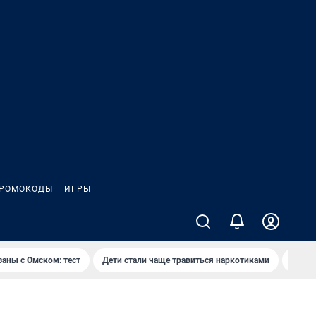
РОМОКОДЫ
ИГРЫ
заны с Омском: тест
Дети стали чаще травиться наркотиками
Появя