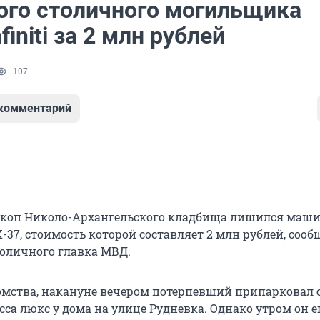
ого столичного могильщика
finiti за 2 млн рублей
107
 комментарий
коп Николо-Архангельского кладбища лишился маш
FХ-37, стоимость которой составляет 2 млн рублей, сооб
толичного главка МВД.
мства, накануне вечером потерпевший припарковал 
са люкс у дома на улице Рудневка. Однако утром он е