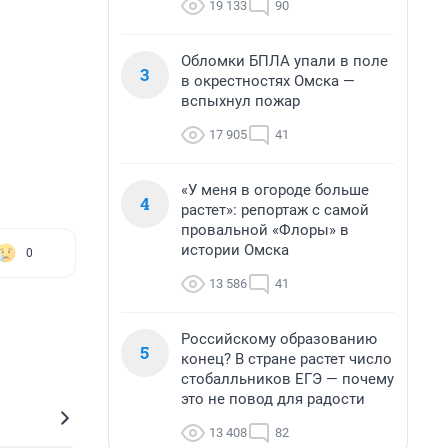
19 133
90
Обломки БПЛА упали в поле
3
в окрестностях Омска —
вспыхнул пожар
17 905
41
«У меня в огороде больше
4
растет»: репортаж с самой
провальной «Флоры» в
истории Омска
0
13 586
41
Российскому образованию
5
конец? В стране растет число
стобалльников ЕГЭ — почему
это не повод для радости
13 408
82