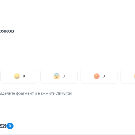
ряков
0
0
0
ыделите фрагмент и нажмите Ctrl+Enter
ИИ
0