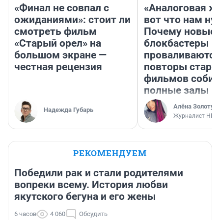
«Финал не совпал с
«Аналоговая ж
ожиданиями»: стоит ли
вот что нам ну
смотреть фильм
Почему новые
«Старый орел» на
блокбастеры
большом экране —
проваливаются,
честная рецензия
повторы стары
фильмов соби
полные залы
Алёна Золотух
Надежда Губарь
Журналист НГС
РЕКОМЕНДУЕМ
Победили рак и стали родителями
вопреки всему. История любви
якутского бегуна и его жены
6 часов
4 060
Обсудить