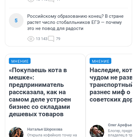
Российскому образованию конец? В стране
5
растет число стобалльников ЕГЭ — почему
это не повод для радости
13 143
79
МНЕНИЕ
МНЕНИЕ
«Покупаешь кота в
Наследие, кото
мешке»:
чудом не разва
предприниматель
транспортный 
рассказала, как на
разнес миф о 
самом деле устроен
советских доро
бизнес со складами
дешевых товаров
Олег Арефьев
Наталья Шорохова
Блогер, предпри
Открыла кофейную точку на
владелец в тра