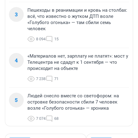
Пешеходы в реанимации и кровь на столбах:
3
всё, что известно о жутком ДТП возле
«Голубого огонька» — там сбили семь
человек
8 094
15
«Материалов нет, зарплату не платят»: мост у
4
Телецентра не сдадут к 1 сентября — что
происходит на объекте
7 238
71
Людей снесло вместе со светофором: на
5
островке безопасности сбили 7 человек
возле «Голубого огонька» — хроника
7 074
68