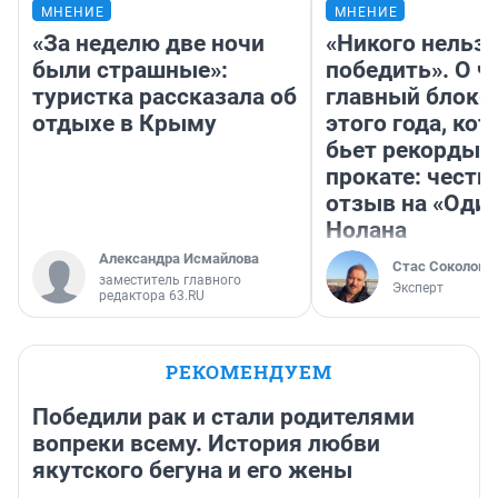
МНЕНИЕ
МНЕНИЕ
«За неделю две ночи
«Никого нельз
были страшные»:
победить». О ч
туристка рассказала об
главный блокб
отдыхе в Крыму
этого года, ко
бьет рекорды 
прокате: честн
отзыв на «Оди
Нолана
Александра Исмайлова
Стас Соколов
заместитель главного
Эксперт
редактора 63.RU
РЕКОМЕНДУЕМ
Победили рак и стали родителями
вопреки всему. История любви
якутского бегуна и его жены