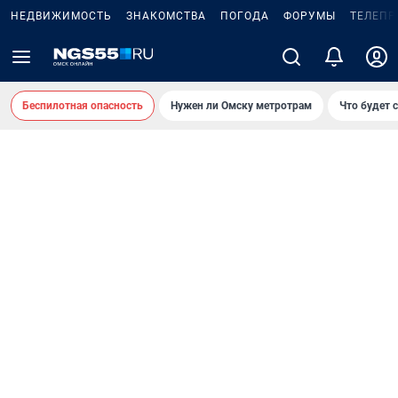
НЕДВИЖИМОСТЬ
ЗНАКОМСТВА
ПОГОДА
ФОРУМЫ
ТЕЛЕПР
Беспилотная опасность
Нужен ли Омску метротрам
Что будет 