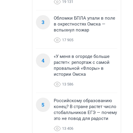
19 131
Обломки БПЛА упали в поле
3
в окрестностях Омска —
вспыхнул пожар
17 905
«У меня в огороде больше
4
растет»: репортаж с самой
провальной «Флоры» в
истории Омска
13 586
Российскому образованию
5
конец? В стране растет число
стобалльников ЕГЭ — почему
это не повод для радости
13 406