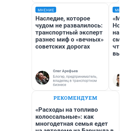
МНЕНИЕ
МНЕНИ
Наследие, которое
«Мы в
чудом не развалилось:
Нолан
транспортный эксперт
настр
разнес миф о «вечных»
смотр
советских дорогах
чтобы
выгля
Олег Арефьев
Блогер, предприниматель,
владелец в транспортном
бизнесе
РЕКОМЕНДУЕМ
«Расходы на топливо
колоссальные»: как
многодетная семья едет
на автодоме из Барнаула в