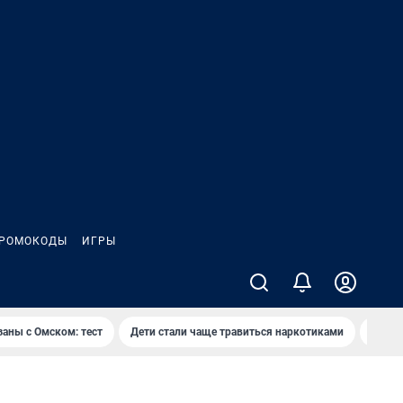
РОМОКОДЫ
ИГРЫ
заны с Омском: тест
Дети стали чаще травиться наркотиками
Появя