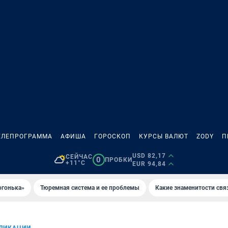
ЕЛЕПРОГРАММА
АФИША
ГОРОСКОП
КУРСЫ ВАЛЮТ
ZODY
П
USD 82,17
СЕЙЧАС
0
ПРОБКИ
+11°C
EUR 94,84
огонька»
Тюремная система и ее проблемы
Какие знаменитости свя