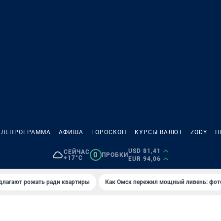
ЕЛЕПРОГРАММА
АФИША
ГОРОСКОП
КУРСЫ ВАЛЮТ
ZODY
П
USD 81,41
СЕЙЧАС
0
ПРОБКИ
+17°C
EUR 94,06
длагают рожать ради квартиры
Как Омск пережил мощный ливень: фот