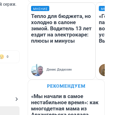
й серии.
МНЕНИЕ
МНЕНИ
Тепло для бюджета, но
«Горо
холодно в салоне
папер
зимой. Водитель 13 лет
возму
ездит на электрокаре:
устан
плюсы и минусы
Высоц
0
Денис Дедюхин
РЕКОМЕНДУЕМ
«Мы начали в самое
нестабильное время»: как
многодетная мама из
Архангельска создала