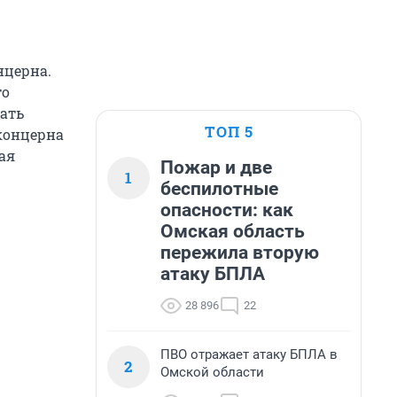
нцерна.
то
тать
ТОП 5
оконцерна
ая
Пожар и две
1
беспилотные
опасности: как
Омская область
пережила вторую
атаку БПЛА
28 896
22
ПВО отражает атаку БПЛА в
2
Омской области