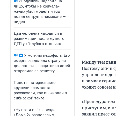
«Подушкой надавил на
лицо, чтобы не кричала»:
жених убил модель и год
возил ее труп в чемодане —
видео
Два человека находятся в
реанимации после жуткого
ДТП у «Голубого огонька»
У могилы педофила. Его
смерть разделила страну на
Между тем данн
два лагеря, а защитника детей
Поэтому они в 
отправила за решетку
управления дел
в рамках серви
Пилоты потерпевшего
уходит совсем н
крушение самолета
рассказали, как выживали в
сибирской тайге
«Процедура тех
приступим, и в
«Ну вот и всё»: звезда
заявил пресс-с
«Дома-2» развелась с