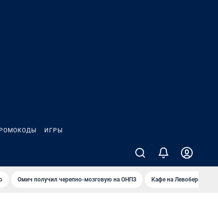
РОМОКОДЫ
ИГРЫ
о
Омич получил черепно-мозговую на ОНПЗ
Кафе на Левобережье в