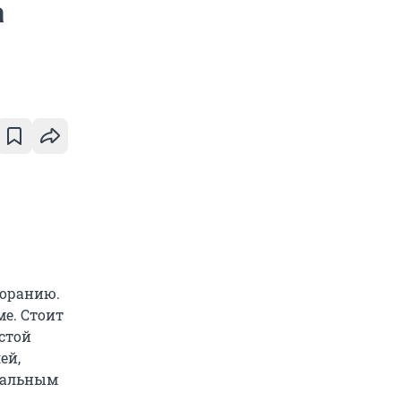
а
горанию.
е. Стоит
стой
ей,
иальным