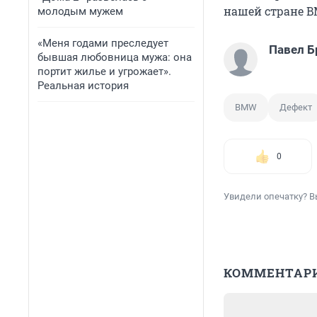
нашей стране B
молодым мужем
«Меня годами преследует
Павел Б
бывшая любовница мужа: она
портит жилье и угрожает».
Реальная история
BMW
Дефект
0
Увидели опечатку? В
КОММЕНТАР