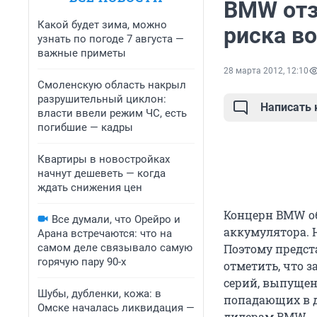
BMW отз
Какой будет зима, можно
риска в
узнать по погоде 7 августа —
важные приметы
28 марта 2012, 12:10
Смоленскую область накрыл
разрушительный циклон:
Написать
власти ввели режим ЧС, есть
погибшие — кадры
Квартиры в новостройках
начнут дешеветь — когда
ждать снижения цен
Концерн BMW об
Все думали, что Орейро и
аккумулятора. Н
Арана встречаются: что на
самом деле связывало самую
Поэтому предст
горячую пару 90-х
отметить, что 
серий, выпущен
Шубы, дубленки, кожа: в
попадающих в д
Омске началась ликвидация —
дилерам BMW.