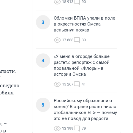
18 913
90
Обломки БПЛА упали в поле
3
в окрестностях Омска —
вспыхнул пожар
17 688
39
«У меня в огороде больше
4
растет»: репортаж с самой
провальной «Флоры» в
ласти.
истории Омска
W
13 267
41
роведено
мобиля
Российскому образованию
5
конец? В стране растет число
стобалльников ЕГЭ — почему
это не повод для радости
, –
13 199
79
о в