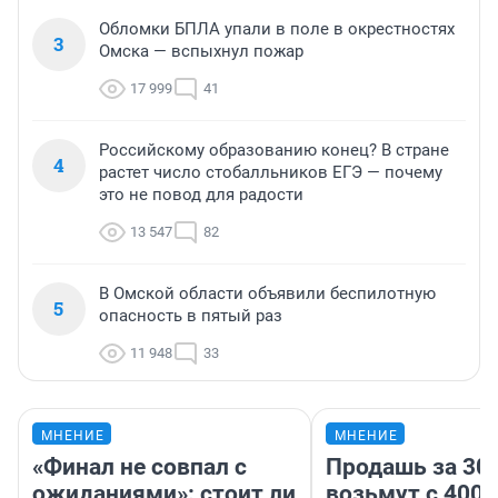
Обломки БПЛА упали в поле в окрестностях
3
Омска — вспыхнул пожар
17 999
41
Российскому образованию конец? В стране
4
растет число стобалльников ЕГЭ — почему
это не повод для радости
13 547
82
В Омской области объявили беспилотную
5
опасность в пятый раз
11 948
33
МНЕНИЕ
МНЕНИЕ
«Финал не совпал с
Продашь за 300
ожиданиями»: стоит ли
возьмут с 4000