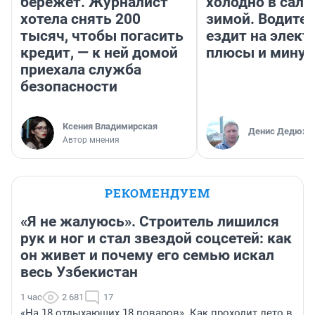
бережет. Журналист
холодно в сало
хотела снять 200
зимой. Водител
тысяч, чтобы погасить
ездит на элект
кредит, — к ней домой
плюсы и мину
приехала служба
безопасности
Ксения Владимирская
Денис Дедюхи
Автор мнения
РЕКОМЕНДУЕМ
«Я не жалуюсь». Строитель лишился
рук и ног и стал звездой соцсетей: как
он живет и почему его семью искал
весь Узбекистан
1 час
2 681
17
«На 18 отдыхающих 18 поваров». Как проходит лето в