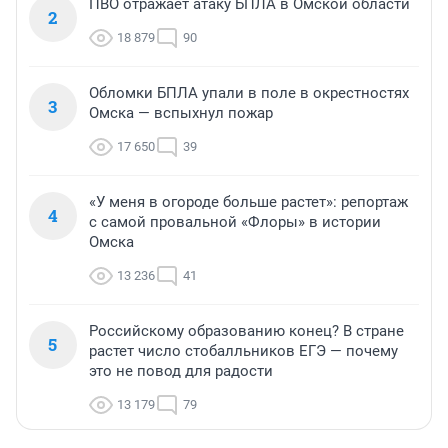
ПВО отражает атаку БПЛА в Омской области
2
18 879
90
Обломки БПЛА упали в поле в окрестностях
3
Омска — вспыхнул пожар
17 650
39
«У меня в огороде больше растет»: репортаж
4
с самой провальной «Флоры» в истории
Омска
13 236
41
Российскому образованию конец? В стране
5
растет число стобалльников ЕГЭ — почему
это не повод для радости
13 179
79