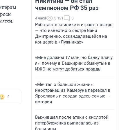
Никитина — он стал
дилерам
чемпионом РФ 35 раз
просы
4 часа
3 131
5
вычки.
Работает в клинике и играет в театре
— что известно о сестре Вани
Дмитриенко, оскандалившейся на
концерте в «Лужниках»
«Мне должны 17 млн, но банку плачу
я»: почему в Башкирии обманутые в
ИЖС не могут добиться правды
«Мечтал о большой жизни»:
иностранец из Камеруна переехал в
Ярославль и создал здесь семью —
0
история
Выжившая после атаки с кислотой
петербурженка выписалась из
больницы