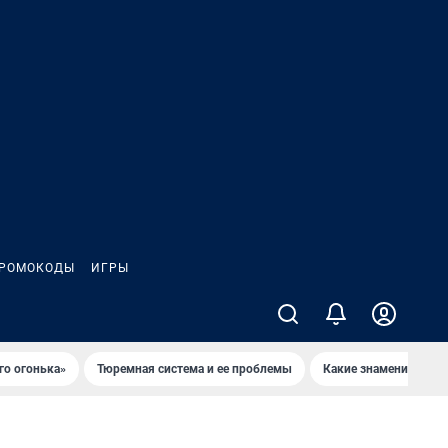
РОМОКОДЫ
ИГРЫ
го огонька»
Тюремная система и ее проблемы
Какие знаменитости 