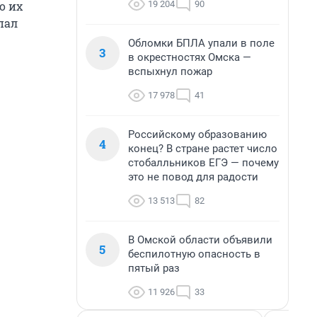
19 204
90
о их
пал
Обломки БПЛА упали в поле
3
в окрестностях Омска —
вспыхнул пожар
17 978
41
Российскому образованию
4
конец? В стране растет число
стобалльников ЕГЭ — почему
это не повод для радости
13 513
82
В Омской области объявили
5
беспилотную опасность в
пятый раз
11 926
33