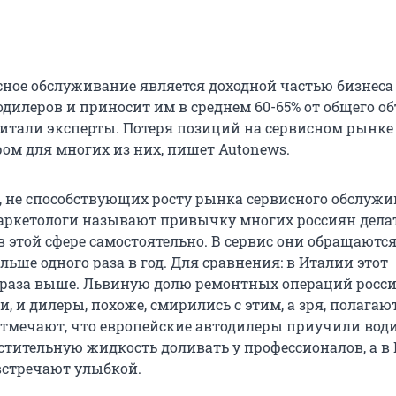
сное обслуживание является доходной частью бизнеса
одилеров и приносит им в среднем 60-65% от общего о
итали эксперты. Потеря позиций на сервисном рынке
м для многих из них, пишет Autonews.
, не способствующих росту рынка сервисного обслуж
аркетологи называют привычку многих россиян дела
 этой сфере самостоятельно. В сервис они обращаются
льше одного раза в год. Для сравнения: в Италии этот
,5 раза выше. Львиную долю ремонтных операций росс
 и дилеры, похоже, смирились с этим, а зря, полагаю
отмечают, что европейские автодилеры приучили вод
стительную жидкость доливать у профессионалов, а в
встречают улыбкой.