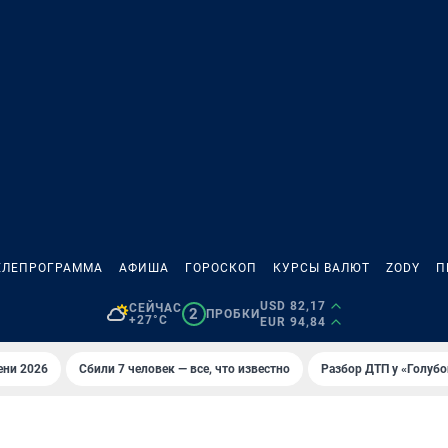
ЕЛЕПРОГРАММА
АФИША
ГОРОСКОП
КУРСЫ ВАЛЮТ
ZODY
П
USD 82,17
СЕЙЧАС
2
ПРОБКИ
+27°C
EUR 94,84
ени 2026
Сбили 7 человек — все, что известно
Разбор ДТП у «Голубо