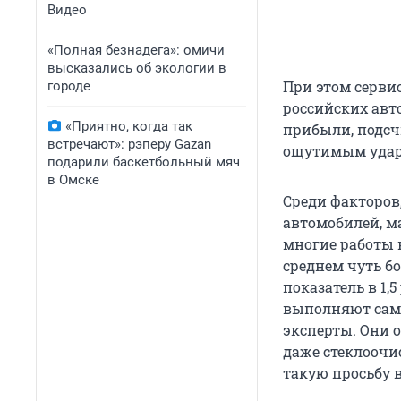
Видео
«Полная безнадега»: омичи
высказались об экологии в
При этом серви
городе
российских авт
«Приятно, когда так
прибыли, подсч
встречают»: рэперу Gazan
ощутимым ударо
подарили баскетбольный мяч
в Омске
Среди факторов
автомобилей, м
многие работы в
среднем чуть бо
показатель в 1
выполняют сами,
эксперты. Они 
даже стеклоочи
такую просьбу 