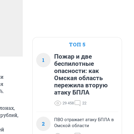
ТОП 5
Пожар и две
1
беспилотные
опасности: как
ли
Омская область
ля
пережила вторую
%.
атаку БПЛА
29 458
22
лонах,
 рублей,
ПВО отражает атаку БПЛА в
2
Омской области
ей