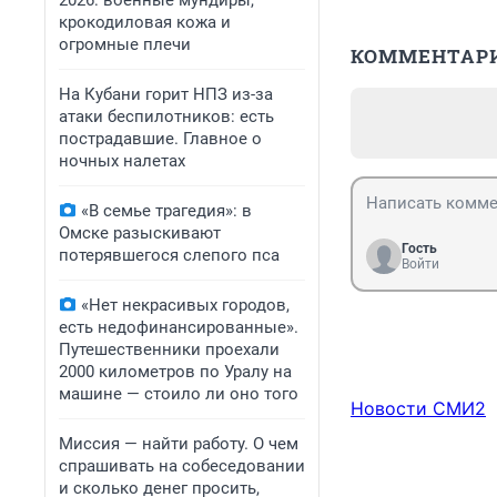
2026: военные мундиры,
крокодиловая кожа и
огромные плечи
КОММЕНТАР
На Кубани горит НПЗ из-за
атаки беспилотников: есть
пострадавшие. Главное о
ночных налетах
«В семье трагедия»: в
Омске разыскивают
Гость
потерявшегося слепого пса
Войти
«Нет некрасивых городов,
есть недофинансированные».
Путешественники проехали
2000 километров по Уралу на
машине — стоило ли оно того
Новости СМИ2
Миссия — найти работу. О чем
спрашивать на собеседовании
и сколько денег просить,