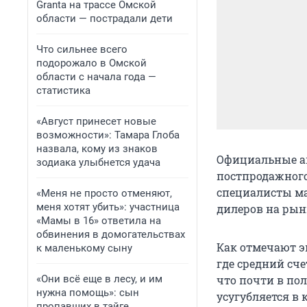
Granta на трассе Омской
области — пострадали дети
Что сильнее всего
подорожало в Омской
области с начала года —
статистика
«Август принесет новые
возможности»: Тамара Глоба
назвала, кому из знаков
Официальные ав
зодиака улыбнется удача
постпродажного
специалисты ма
«Меня не просто отменяют,
меня хотят убить»: участница
дилеров на рын
«Мамы в 16» ответила на
обвинения в домогательствах
Как отмечают э
к маленькому сыну
где средний сче
«Они всё еще в лесу, и им
что почти в пол
нужна помощь»: сын
усугубляется в 
пропавших в тайге