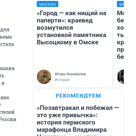
МНЕНИЕ
МНЕНИ
«Город — как нищий на
Мой б
паперти»: краевед
береж
возмутился
хотел
 для
установкой памятника
тысяч
бъема
Высоцкому в Омске
креди
 стала
приех
безоп
ивания
Игорь Коновалов
ть
Историк
 в
РЕКОМЕНДУЕМ
ияне
т
«Позавтракал и побежал —
ителей
это уже привычка»:
 России
история пермского
марафонца Владимира