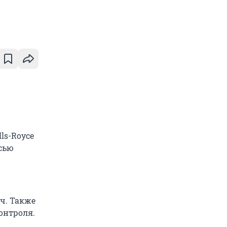
ls-Royce
исью
ч. Также
онтроля.