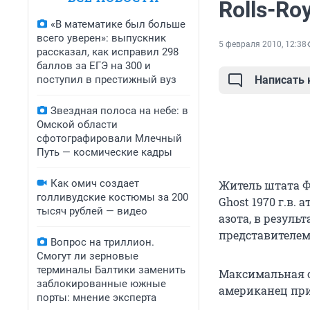
Rolls-Ro
«В математике был больше
всего уверен»: выпускник
5 февраля 2010, 12:38
рассказал, как исправил 298
баллов за ЕГЭ на 300 и
поступил в престижный вуз
Написать
Звездная полоса на небе: в
Омской области
сфотографировали Млечный
Путь — космические кадры
Как омич создает
Житель штата Ф
голливудские костюмы за 200
Ghost 1970 г.в.
тысяч рублей — видео
азота, в резуль
представителем
Вопрос на триллион.
Смогут ли зерновые
терминалы Балтики заменить
Максимальная ск
заблокированные южные
американец при
порты: мнение эксперта