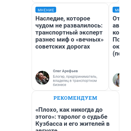
МНЕНИЕ
МНЕНИ
Наследие, которое
От су
чудом не развалилось:
автоб
транспортный эксперт
конди
разнес миф о «вечных»
Почем
советских дорогах
оказа
(почти
Олег Арефьев
Блогер, предприниматель,
владелец в транспортном
бизнесе
РЕКОМЕНДУЕМ
«Плохо, как никогда до
этого»: таролог о судьбе
Кузбасса и его жителей в
августе