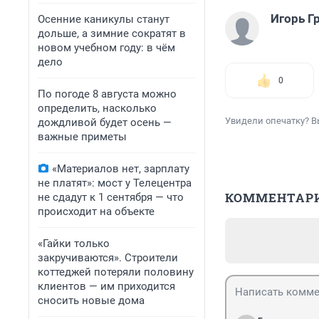
Игорь Г
Осенние каникулы станут
дольше, а зимние сократят в
новом учебном году: в чём
дело
0
По погоде 8 августа можно
определить, насколько
Увидели опечатку? В
дождливой будет осень —
важные приметы
«Материалов нет, зарплату
не платят»: мост у Телецентра
КОММЕНТАР
не сдадут к 1 сентября — что
происходит на объекте
«Гайки только
закручиваются». Строители
коттеджей потеряли половину
клиентов — им приходится
сносить новые дома