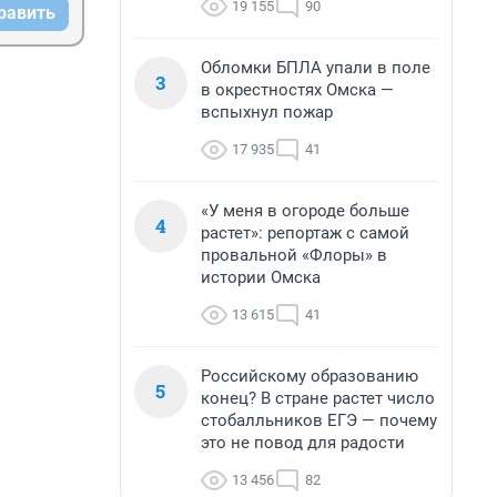
19 155
90
равить
Обломки БПЛА упали в поле
3
в окрестностях Омска —
вспыхнул пожар
17 935
41
«У меня в огороде больше
4
растет»: репортаж с самой
провальной «Флоры» в
истории Омска
13 615
41
Российскому образованию
5
конец? В стране растет число
стобалльников ЕГЭ — почему
это не повод для радости
13 456
82