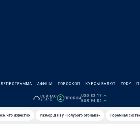
ЕЛЕПРОГРАММА
АФИША
ГОРОСКОП
КУРСЫ ВАЛЮТ
ZODY
П
USD 82,17
СЕЙЧАС
2
ПРОБКИ
+15°C
EUR 94,84
се, что известно
Разбор ДТП у «Голубого огонька»
Тюремная систе