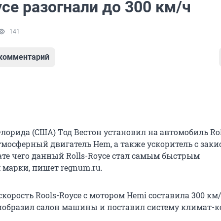
yce разогнали до 300 км/ч
141
 комментарий
лорида (США) Tод Вестон установил на автомобиль Rol
 атмосферный двигатель Hem, а также ускоритель с зак
тате чего данный Rolls-Royce стал самым быстрым
 марки, пишет regnum.ru.
орость Rools-Royce с мотором Hemi составила 300 км/
образил салон машины и поставил систему климат-к