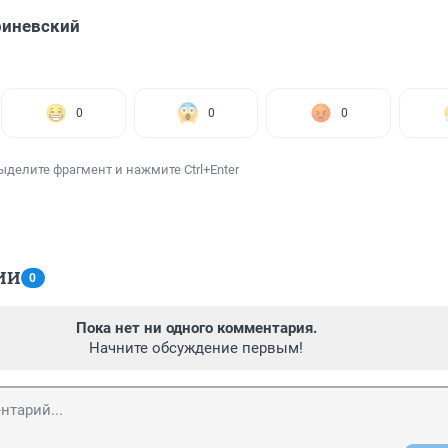
риневский
0
0
0
ыделите фрагмент и нажмите Ctrl+Enter
ИИ
0
Пока нет ни одного комментария.
Начните обсуждение первым!