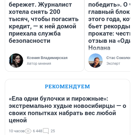
бережет. Журналист
победить». О ч
хотела снять 200
главный блокб
тысяч, чтобы погасить
этого года, ко
кредит, — к ней домой
бьет рекорды 
приехала служба
прокате: честн
безопасности
отзыв на «Оди
Нолана
Ксения Владимирская
Стас Соколов
Автор мнения
Эксперт
РЕКОМЕНДУЕМ
«Ела одни булочки и пирожные»:
экстремально худые новосибирцы — о
своих попытках набрать вес любой
ценой
10 часов
6 448
25