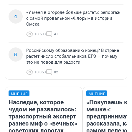
«У меня в огороде больше растет»: репортаж
4
с самой провальной «Флоры» в истории
Омска
13 503
41
Российскому образованию конец? В стране
5
растет число стобалльников ЕГЭ — почему
это не повод для радости
13 350
82
МНЕНИЕ
МНЕНИЕ
Наследие, которое
«Покупаешь ко
чудом не развалилось:
мешке»:
транспортный эксперт
предпринимат
разнес миф о «вечных»
рассказала, как
советских дорогах
самом деле ус