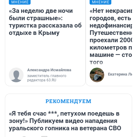
МНЕНИЕ
МНЕНИЕ
«За неделю две ночи
«Нет некрасив
были страшные»:
городов, есть
туристка рассказала об
недофинансиро
отдыхе в Крыму
Путешественн
проехали 2000
километров по 
машине — стои
того
Александра Исмайлова
Екатерина Лит
заместитель главного
редактора 63.RU
РЕКОМЕНДУЕМ
«Я тебя счас ***, петухом поедешь в
зону!» Публикуем видео нападения
уральского гопника на ветерана СВО