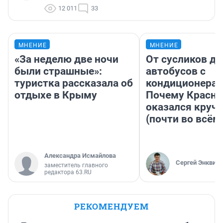
12 011
33
МНЕНИЕ
МНЕНИЕ
«За неделю две ночи
От сусликов до
были страшные»:
автобусов с
туристка рассказала об
кондиционерам
отдыхе в Крыму
Почему Красно
оказался круч
(почти во всём
Александра Исмайлова
Сергей Энквист
заместитель главного
редактора 63.RU
РЕКОМЕНДУЕМ