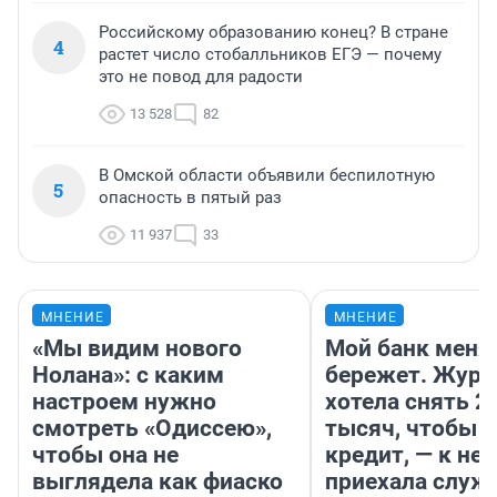
Российскому образованию конец? В стране
4
растет число стобалльников ЕГЭ — почему
это не повод для радости
13 528
82
В Омской области объявили беспилотную
5
опасность в пятый раз
11 937
33
МНЕНИЕ
МНЕНИЕ
«Мы видим нового
Мой банк меня
Нолана»: с каким
бережет. Журн
настроем нужно
хотела снять 2
смотреть «Одиссею»,
тысяч, чтобы п
чтобы она не
кредит, — к не
выглядела как фиаско
приехала служ