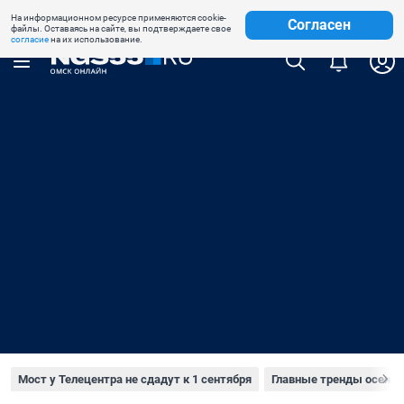
На информационном ресурсе применяются cookie-
Недвижимость
Знакомства
Погода
Форумы
Согласен
файлы. Оставаясь на сайте, вы подтверждаете свое
согласие
на их использование.
Мост у Телецентра не сдадут к 1 сентября
Главные тренды осени 