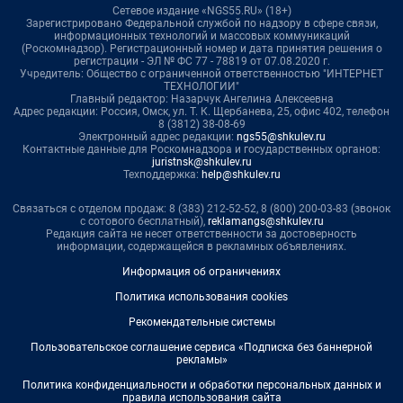
Сетевое издание «NGS55.RU» (18+)
Зарегистрировано Федеральной службой по надзору в сфере связи,
информационных технологий и массовых коммуникаций
(Роскомнадзор). Регистрационный номер и дата принятия решения о
регистрации - ЭЛ № ФС 77 - 78819 от 07.08.2020 г.
Учредитель: Общество с ограниченной ответственностью "ИНТЕРНЕТ
ТЕХНОЛОГИИ"
Главный редактор: Назарчук Ангелина Алексеевна
Адрес редакции: Россия, Омск, ул. Т. К. Щербанева, 25, офис 402, телефон
8 (3812) 38-08-69
Электронный адрес редакции:
ngs55@shkulev.ru
Контактные данные для Роскомнадзора и государственных органов:
juristnsk@shkulev.ru
Техподдержка:
help@shkulev.ru
Связаться с отделом продаж: 8 (383) 212-52-52, 8 (800) 200-03-83 (звонок
с сотового бесплатный),
reklamangs@shkulev.ru
Редакция сайта не несет ответственности за достоверность
информации, содержащейся в рекламных объявлениях.
Информация об ограничениях
Политика использования cookies
Рекомендательные системы
Пользовательское соглашение сервиса «Подписка без баннерной
рекламы»
Политика конфиденциальности и обработки персональных данных и
правила использования сайта