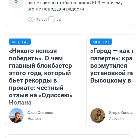
5
растет число стобалльников ЕГЭ — почему
это не повод для радости
13 387
82
МНЕНИЕ
МНЕНИЕ
«Никого нельзя
«Город — как н
победить». О чем
паперти»: крае
главный блокбастер
возмутился
этого года, который
установкой па
бьет рекорды в
Высоцкому в 
прокате: честный
отзыв на «Одиссею»
Нолана
Стас Соколов
Игорь Коновал
Эксперт
Историк