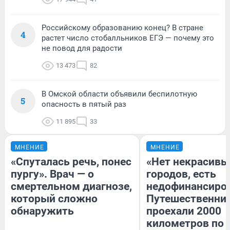
Российскому образованию конец? В стране
4
растет число стобалльников ЕГЭ — почему это
не повод для радости
13 473
82
В Омской области объявили беспилотную
5
опасность в пятый раз
11 895
33
МНЕНИЕ
МНЕНИЕ
«Спуталась речь, понес
«Нет некрасивы
пургу». Врач — о
городов, есть
смертельном диагнозе,
недофинансиро
который сложно
Путешественни
обнаружить
проехали 2000
километров по 