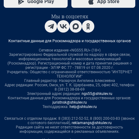
Google Play
App Store
Мы в соцсетях
Контактные данные для Роскомнадзора и государственных органов
Сетевое издание «NGS55.RU» (18+)
Зарегистрировано Федеральной службой по надзору в сфере связи,
информационных технологий и массовых коммуникаций
(Роскомнадзор). Регистрационный номер и дата принятия решения о
регистрации - ЭЛ № ФС 77 - 78819 от 07.08.2020 г.
Учредитель: Общество с ограниченной ответственностью "ИНТЕРНЕТ
ТЕХНОЛОГИИ"
Главный редактор: Назарчук Ангелина Алексеевна
Адрес редакции: Россия, Омск, ул. Т. К. Щербанева, 25, офис 402, телефон
8 (3812) 38-08-69
Электронный адрес редакции:
ngs55@shkulev.ru
Контактные данные для Роскомнадзора и государственных органов:
juristnsk@shkulev.ru
Техподдержка:
help@shkulev.ru
Связаться с отделом продаж: 8 (383) 212-52-52, 8 (800) 200-03-83 (звонок
с сотового бесплатный),
reklamangs@shkulev.ru
Редакция сайта не несет ответственности за достоверность
информации, содержащейся в рекламных объявлениях.