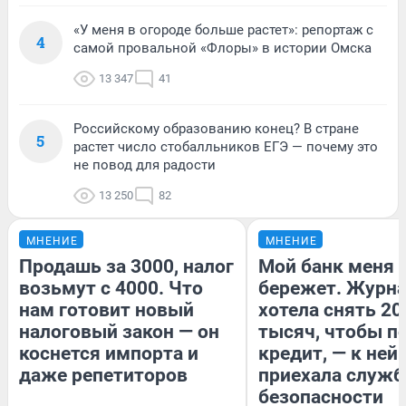
«У меня в огороде больше растет»: репортаж с
4
самой провальной «Флоры» в истории Омска
13 347
41
Российскому образованию конец? В стране
5
растет число стобалльников ЕГЭ — почему это
не повод для радости
13 250
82
МНЕНИЕ
МНЕНИЕ
Продашь за 3000, налог
Мой банк меня
возьмут с 4000. Что
бережет. Журн
нам готовит новый
хотела снять 20
налоговый закон — он
тысяч, чтобы п
коснется импорта и
кредит, — к ней
даже репетиторов
приехала служб
безопасности