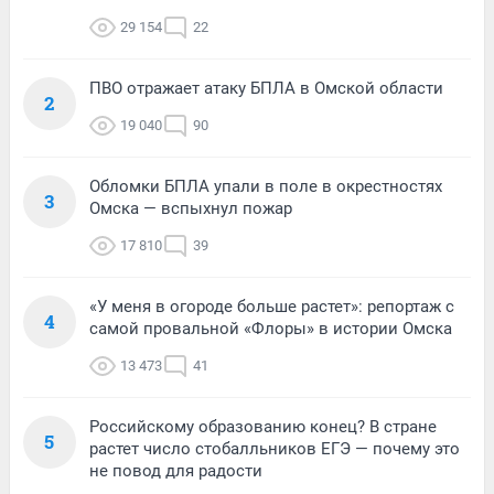
29 154
22
ПВО отражает атаку БПЛА в Омской области
2
19 040
90
Обломки БПЛА упали в поле в окрестностях
3
Омска — вспыхнул пожар
17 810
39
«У меня в огороде больше растет»: репортаж с
4
самой провальной «Флоры» в истории Омска
13 473
41
Российскому образованию конец? В стране
5
растет число стобалльников ЕГЭ — почему это
не повод для радости