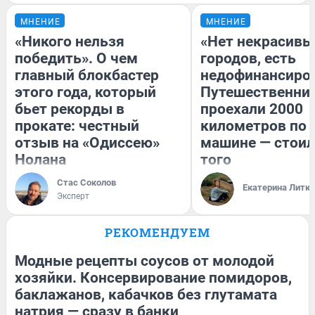
МНЕНИЕ
МНЕНИЕ
«Никого нельзя
«Нет некрасивы
победить». О чем
городов, есть
главный блокбастер
недофинансиро
этого года, который
Путешественни
бьет рекорды в
проехали 2000
прокате: честный
километров по 
отзыв на «Одиссею»
машине — стоил
Нолана
того
Стас Соколов
Екатерина Литк
Эксперт
РЕКОМЕНДУЕМ
Модные рецепты соусов от молодой
хозяйки. Консервирование помидоров,
баклажанов, кабачков без глутамата
натрия — сразу в банки