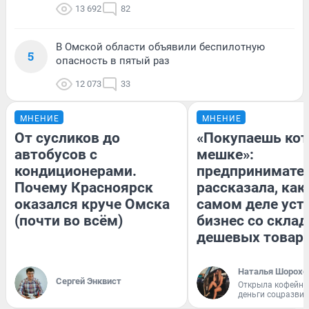
13 692
82
В Омской области объявили беспилотную
5
опасность в пятый раз
12 073
33
МНЕНИЕ
МНЕНИЕ
От сусликов до
«Покупаешь кот
автобусов с
мешке»:
кондиционерами.
предпринимате
Почему Красноярск
рассказала, как
оказался круче Омска
самом деле уст
(почти во всём)
бизнес со скла
дешевых товар
Наталья Шорохо
Сергей Энквист
Открыла кофейну
деньги соцразви