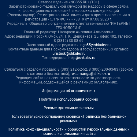
Сетевое издание «NGS55.RU» (18+)
Зарегистрировано Федеральной службой по надзору в сфере связи,
информационных технологий и массовых коммуникаций
(Роскомнадзор). Регистрационный номер и дата принятия решения о
регистрации - ЭЛ № ФС 77 - 78819 от 07.08.2020 г.
Учредитель: Общество с ограниченной ответственностью "ИНТЕРНЕТ
ТЕХНОЛОГИИ"
Главный редактор: Назарчук Ангелина Алексеевна
Адрес редакции: Россия, Омск, ул. Т. К. Щербанева, 25, офис 402, телефон
8 (3812) 38-08-69
Электронный адрес редакции:
ngs55@shkulev.ru
Контактные данные для Роскомнадзора и государственных органов:
juristnsk@shkulev.ru
Техподдержка:
help@shkulev.ru
Связаться с отделом продаж: 8 (383) 212-52-52, 8 (800) 200-03-83 (звонок
с сотового бесплатный),
reklamangs@shkulev.ru
Редакция сайта не несет ответственности за достоверность
информации, содержащейся в рекламных объявлениях.
Информация об ограничениях
Политика использования cookies
Рекомендательные системы
Пользовательское соглашение сервиса «Подписка без баннерной
рекламы»
Политика конфиденциальности и обработки персональных данных и
правила использования сайта