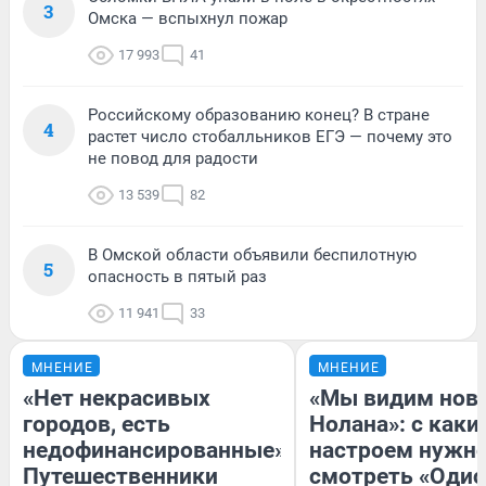
3
Омска — вспыхнул пожар
17 993
41
Российскому образованию конец? В стране
4
растет число стобалльников ЕГЭ — почему это
не повод для радости
13 539
82
В Омской области объявили беспилотную
5
опасность в пятый раз
11 941
33
МНЕНИЕ
МНЕНИЕ
«Нет некрасивых
«Мы видим нов
городов, есть
Нолана»: с каки
недофинансированные».
настроем нужн
Путешественники
смотреть «Одис