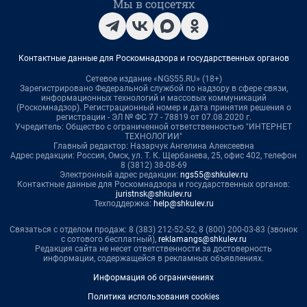
Мы в соцсетях
Контактные данные для Роскомнадзора и государственных органов
Сетевое издание «NGS55.RU» (18+)
Зарегистрировано Федеральной службой по надзору в сфере связи,
информационных технологий и массовых коммуникаций
(Роскомнадзор). Регистрационный номер и дата принятия решения о
регистрации - ЭЛ № ФС 77 - 78819 от 07.08.2020 г.
Учредитель: Общество с ограниченной ответственностью "ИНТЕРНЕТ
ТЕХНОЛОГИИ"
Главный редактор: Назарчук Ангелина Алексеевна
Адрес редакции: Россия, Омск, ул. Т. К. Щербанева, 25, офис 402, телефон
8 (3812) 38-08-69
Электронный адрес редакции:
ngs55@shkulev.ru
Контактные данные для Роскомнадзора и государственных органов:
juristnsk@shkulev.ru
Техподдержка:
help@shkulev.ru
Связаться с отделом продаж: 8 (383) 212-52-52, 8 (800) 200-03-83 (звонок
с сотового бесплатный),
reklamangs@shkulev.ru
Редакция сайта не несет ответственности за достоверность
информации, содержащейся в рекламных объявлениях.
Информация об ограничениях
Политика использования cookies