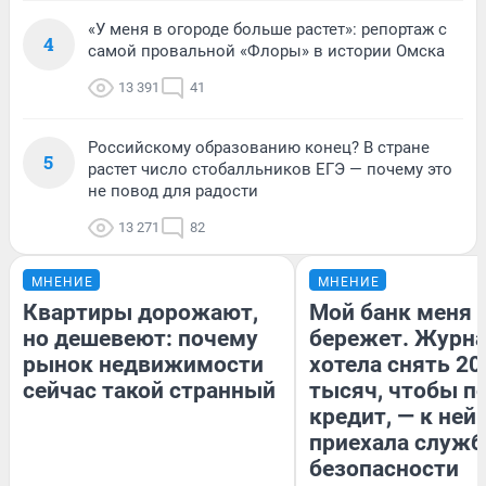
«У меня в огороде больше растет»: репортаж с
4
самой провальной «Флоры» в истории Омска
13 391
41
Российскому образованию конец? В стране
5
растет число стобалльников ЕГЭ — почему это
не повод для радости
13 271
82
МНЕНИЕ
МНЕНИЕ
Квартиры дорожают,
Мой банк меня
но дешевеют: почему
бережет. Журн
рынок недвижимости
хотела снять 20
сейчас такой странный
тысяч, чтобы п
кредит, — к ней
приехала служб
безопасности