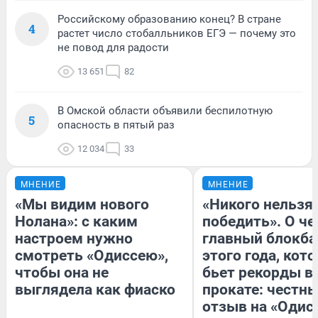
Российскому образованию конец? В стране
4
растет число стобалльников ЕГЭ — почему это
не повод для радости
13 651
82
В Омской области объявили беспилотную
5
опасность в пятый раз
12 034
33
МНЕНИЕ
МНЕНИЕ
«Мы видим нового
«Никого нельзя
Нолана»: с каким
победить». О ч
настроем нужно
главный блокба
смотреть «Одиссею»,
этого года, кот
чтобы она не
бьет рекорды в
выглядела как фиаско
прокате: честн
отзыв на «Одис