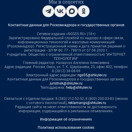
Мы в соцсетях
Контактные данные для Роскомнадзора и государственных органов
Сетевое издание «NGS55.RU» (18+)
Зарегистрировано Федеральной службой по надзору в сфере связи,
информационных технологий и массовых коммуникаций
(Роскомнадзор). Регистрационный номер и дата принятия решения о
регистрации - ЭЛ № ФС 77 - 78819 от 07.08.2020 г.
Учредитель: Общество с ограниченной ответственностью "ИНТЕРНЕТ
ТЕХНОЛОГИИ"
Главный редактор: Назарчук Ангелина Алексеевна
Адрес редакции: Россия, Омск, ул. Т. К. Щербанева, 25, офис 402, телефон
8 (3812) 38-08-69
Электронный адрес редакции:
ngs55@shkulev.ru
Контактные данные для Роскомнадзора и государственных органов:
juristnsk@shkulev.ru
Техподдержка:
help@shkulev.ru
Связаться с отделом продаж: 8 (383) 212-52-52, 8 (800) 200-03-83 (звонок
с сотового бесплатный),
reklamangs@shkulev.ru
Редакция сайта не несет ответственности за достоверность
информации, содержащейся в рекламных объявлениях.
Информация об ограничениях
Политика использования cookies