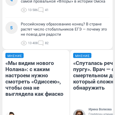
самой провальной «Флоры» в истории Омска
13 586
41
Российскому образованию конец? В стране
5
растет число стобалльников ЕГЭ — почему это
не повод для радости
13 408
82
МНЕНИЕ
МНЕНИЕ
«Мы видим нового
«Спуталась речь
Нолана»: с каким
пургу». Врач — о
настроем нужно
смертельном ди
смотреть «Одиссею»,
который сложн
чтобы она не
обнаружить
выглядела как фиаско
Ирина Волкова
Главврач клиник