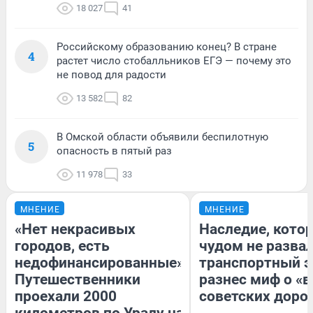
18 027
41
Российскому образованию конец? В стране
4
растет число стобалльников ЕГЭ — почему это
не повод для радости
13 582
82
В Омской области объявили беспилотную
5
опасность в пятый раз
11 978
33
МНЕНИЕ
МНЕНИЕ
«Нет некрасивых
Наследие, кото
городов, есть
чудом не разва
недофинансированные».
транспортный э
Путешественники
разнес миф о «
проехали 2000
советских доро