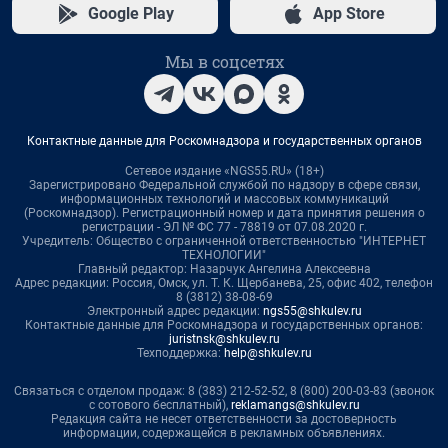
Google Play
App Store
Мы в соцсетях
Контактные данные для Роскомнадзора и государственных органов
Сетевое издание «NGS55.RU» (18+)
Зарегистрировано Федеральной службой по надзору в сфере связи,
информационных технологий и массовых коммуникаций
(Роскомнадзор). Регистрационный номер и дата принятия решения о
регистрации - ЭЛ № ФС 77 - 78819 от 07.08.2020 г.
Учредитель: Общество с ограниченной ответственностью "ИНТЕРНЕТ
ТЕХНОЛОГИИ"
Главный редактор: Назарчук Ангелина Алексеевна
Адрес редакции: Россия, Омск, ул. Т. К. Щербанева, 25, офис 402, телефон
8 (3812) 38-08-69
Электронный адрес редакции:
ngs55@shkulev.ru
Контактные данные для Роскомнадзора и государственных органов:
juristnsk@shkulev.ru
Техподдержка:
help@shkulev.ru
Связаться с отделом продаж: 8 (383) 212-52-52, 8 (800) 200-03-83 (звонок
с сотового бесплатный),
reklamangs@shkulev.ru
Редакция сайта не несет ответственности за достоверность
информации, содержащейся в рекламных объявлениях.