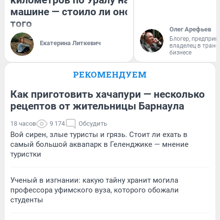
километров по Уралу на
машине — стоило ли оно
того
Олег Арефьев
Блогер, предприн
Екатерина Литкевич
владелец в тран
бизнесе
РЕКОМЕНДУЕМ
Как приготовить хачапури — несколько
рецептов от жительницы Барнаула
18 часов
9 174
Обсудить
Вой сирен, злые туристы и грязь. Стоит ли ехать в
самый большой аквапарк в Геленджике — мнение
туристки
Ученый в изгнании: какую тайну хранит могила
профессора уфимского вуза, которого обожали
студенты