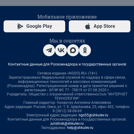
Мобильное приложение
Google Play
App Store
Мы в соцсетях
Контактные данные для Роскомнадзора и государственных органов
Сетевое издание «NGS55.RU» (18+)
Зарегистрировано Федеральной службой по надзору в сфере связи,
информационных технологий и массовых коммуникаций
(Роскомнадзор). Регистрационный номер и дата принятия решения о
регистрации - ЭЛ № ФС 77 - 78819 от 07.08.2020 г.
Учредитель: Общество с ограниченной ответственностью "ИНТЕРНЕТ
ТЕХНОЛОГИИ"
Главный редактор: Назарчук Ангелина Алексеевна
Адрес редакции: Россия, Омск, ул. Т. К. Щербанева, 25, офис 402, телефон
8 (3812) 38-08-69
Электронный адрес редакции:
ngs55@shkulev.ru
Контактные данные для Роскомнадзора и государственных органов:
juristnsk@shkulev.ru
Техподдержка:
help@shkulev.ru