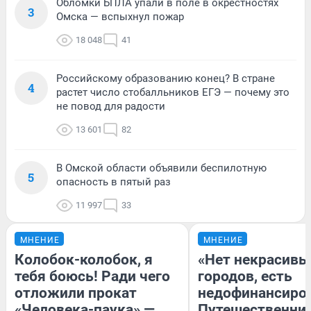
Обломки БПЛА упали в поле в окрестностях
3
Омска — вспыхнул пожар
18 048
41
Российскому образованию конец? В стране
4
растет число стобалльников ЕГЭ — почему это
не повод для радости
13 601
82
В Омской области объявили беспилотную
5
опасность в пятый раз
11 997
33
МНЕНИЕ
МНЕНИЕ
Колобок-колобок, я
«Нет некрасивы
тебя боюсь! Ради чего
городов, есть
отложили прокат
недофинансиро
«Человека-паука» —
Путешественни