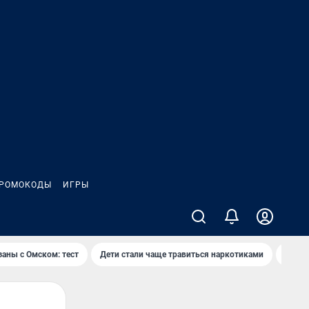
РОМОКОДЫ
ИГРЫ
заны с Омском: тест
Дети стали чаще травиться наркотиками
Появя