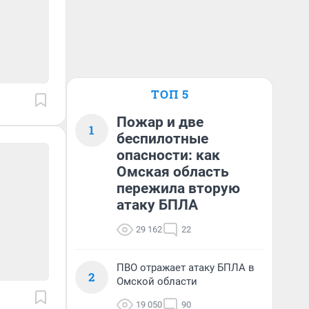
ТОП 5
Пожар и две
1
беспилотные
опасности: как
Омская область
пережила вторую
атаку БПЛА
29 162
22
ПВО отражает атаку БПЛА в
2
Омской области
19 050
90