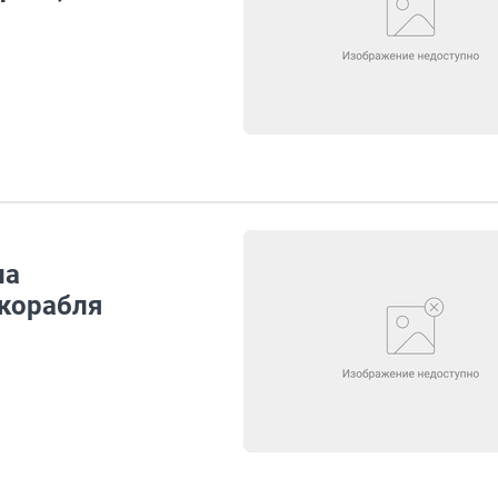
ла
корабля