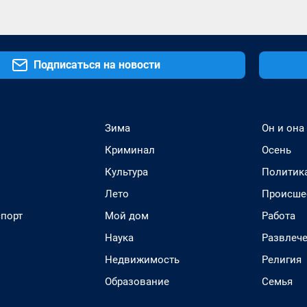
Подписаться на новости
Зима
Он и она
Криминал
Осень
Культура
Политик
Лето
Происше
спорт
Мой дом
Работа
Наука
Развлеч
Недвижимость
Религия
Образование
Семья