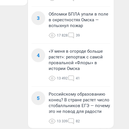
Обломки БПЛА упали в поле
3
в окрестностях Омска —
вспыхнул пожар
17 828
39
«У меня в огороде больше
4
растет»: репортаж с самой
провальной «Флоры» в
истории Омска
13 492
41
Российскому образованию
5
конец? В стране растет число
стобалльников ЕГЭ — почему
это не повод для радости
13 339
82