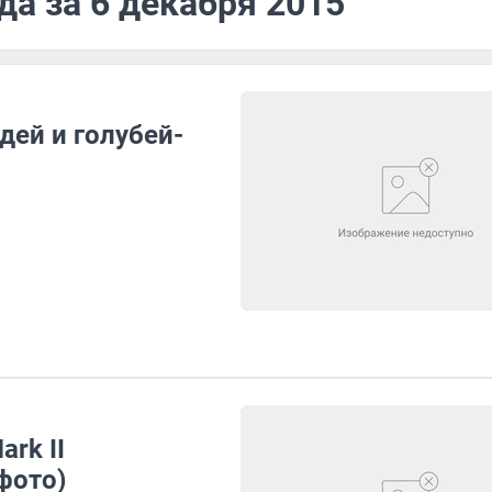
да за 6 декабря 2015
дей и голубей-
rk II
фото)