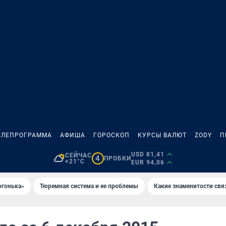
ЕЛЕПРОГРАММА
АФИША
ГОРОСКОП
КУРСЫ ВАЛЮТ
ZODY
П
USD 81,41
СЕЙЧАС
4
ПРОБКИ
+21°C
EUR 94,06
огонька»
Тюремная система и ее проблемы
Какие знаменитости свя