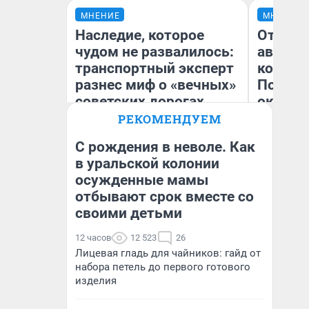
МНЕНИЕ
МНЕНИЕ
Наследие, которое
От сус
чудом не развалилось:
автобу
транспортный эксперт
кондиц
разнес миф о «вечных»
Почему
советских дорогах
оказал
(почти 
РЕКОМЕНДУЕМ
С рождения в неволе. Как
Олег Арефьев
в уральской колонии
Блогер, предприниматель,
осужденные мамы
Се
владелец в транспортном
бизнесе
отбывают срок вместе со
своими детьми
12 часов
12 523
26
Лицевая гладь для чайников: гайд от
набора петель до первого готового
изделия