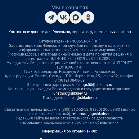
Мы в соцсетях
Контактные данные для Роскомнадзора и государственных органов
Сетевое издание «NGS55.RU» (18+)
Зарегистрировано Федеральной службой по надзору в сфере связи,
информационных технологий и массовых коммуникаций
(Роскомнадзор). Регистрационный номер и дата принятия решения о
регистрации - ЭЛ № ФС 77 - 78819 от 07.08.2020 г.
Учредитель: Общество с ограниченной ответственностью "ИНТЕРНЕТ
ТЕХНОЛОГИИ"
Главный редактор: Назарчук Ангелина Алексеевна
Адрес редакции: Россия, Омск, ул. Т. К. Щербанева, 25, офис 402, телефон
8 (3812) 38-08-69
Электронный адрес редакции:
ngs55@shkulev.ru
Контактные данные для Роскомнадзора и государственных органов:
juristnsk@shkulev.ru
Техподдержка:
help@shkulev.ru
Связаться с отделом продаж: 8 (383) 212-52-52, 8 (800) 200-03-83 (звонок
с сотового бесплатный),
reklamangs@shkulev.ru
Редакция сайта не несет ответственности за достоверность
информации, содержащейся в рекламных объявлениях.
Информация об ограничениях