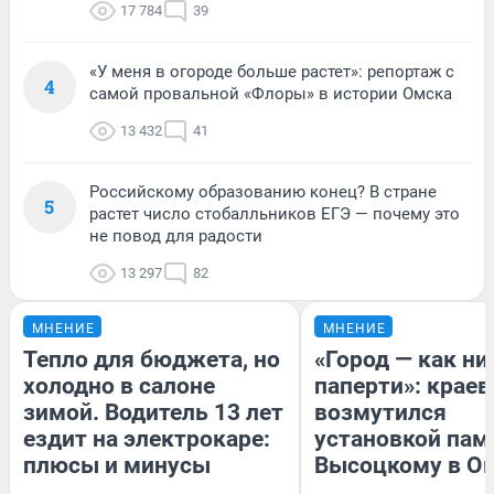
17 784
39
«У меня в огороде больше растет»: репортаж с
4
самой провальной «Флоры» в истории Омска
13 432
41
Российскому образованию конец? В стране
5
растет число стобалльников ЕГЭ — почему это
не повод для радости
13 297
82
МНЕНИЕ
МНЕНИЕ
Тепло для бюджета, но
«Город — как н
холодно в салоне
паперти»: краев
зимой. Водитель 13 лет
возмутился
ездит на электрокаре:
установкой пам
плюсы и минусы
Высоцкому в О