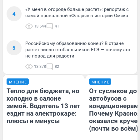
«У меня в огороде больше растет»: репортаж с
4
самой провальной «Флоры» в истории Омска
13 544
41
Российскому образованию конец? В стране
5
растет число стобалльников ЕГЭ — почему это
не повод для радости
13 378
82
МНЕНИЕ
МНЕНИЕ
Тепло для бюджета, но
От сусликов до
холодно в салоне
автобусов с
зимой. Водитель 13 лет
кондиционерам
ездит на электрокаре:
Почему Красно
плюсы и минусы
оказался круче
(почти во всём)